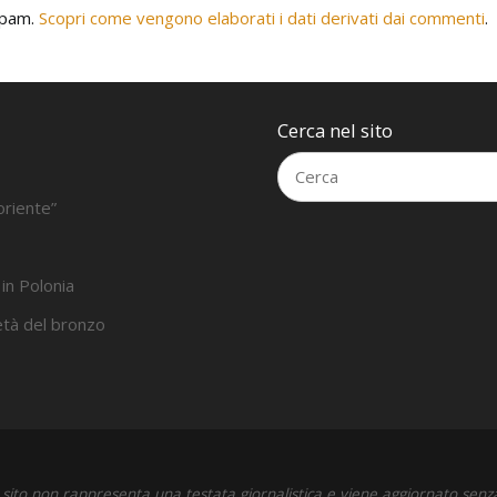
 spam.
Scopri come vengono elaborati i dati derivati dai commenti
.
Cerca nel sito
oriente”
 in Polonia
’età del bronzo
sito non rappresenta una testata giornalistica e viene aggiornato senz