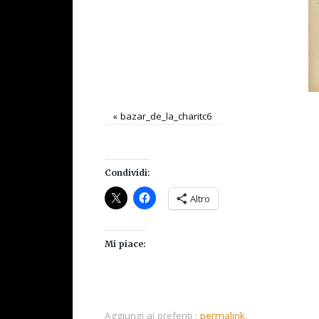
«
bazar_de_la_charitc6
Condividi:
Altro
Mi piace:
Aggiungi ai preferiti :
permalink
.