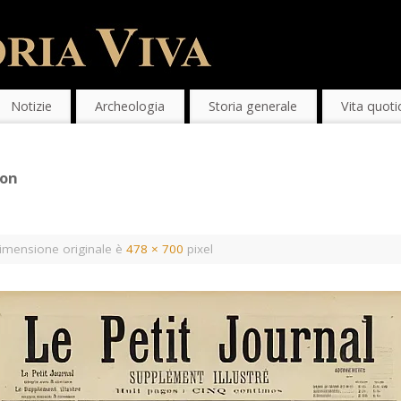
Notizie
Archeologia
Storia generale
Vita quoti
ion
imensione originale è
478 × 700
pixel