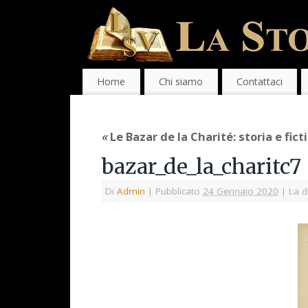
Home
Chi siamo
Contattaci
«
Le Bazar de la Charité: storia e fict
bazar_de_la_charitc7
Di
Admin
|
Pubblicato
24 Gennaio 2020
|
La d