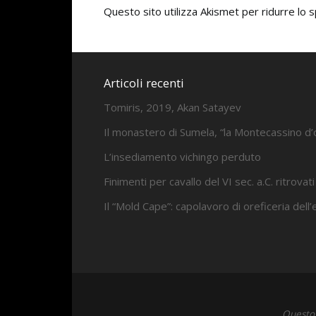
Questo sito utilizza Akismet per ridurre lo
Articoli recenti
Tomiris, 2019, Akan Satayev
Il monastero di Sumela, “la Montecassino d’
L’insediamento vichingo perduto
Finimenti per cavallo del VI sec. a.C. ritrovati
Il “Mold Cape”: capolavoro di oreficeria dell
Questo 