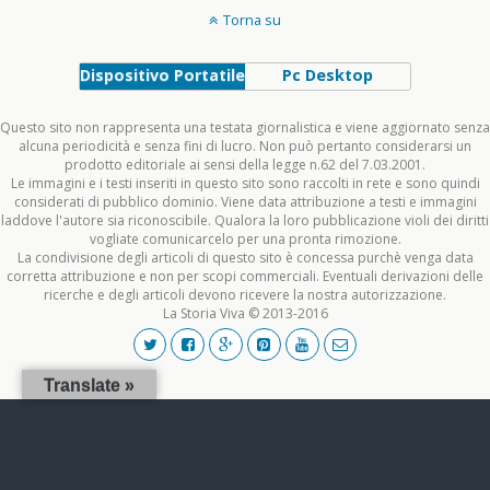
Torna su
Dispositivo Portatile
Pc Desktop
Questo sito non rappresenta una testata giornalistica e viene aggiornato senza
alcuna periodicità e senza fini di lucro. Non può pertanto considerarsi un
prodotto editoriale ai sensi della legge n.62 del 7.03.2001.
Le immagini e i testi inseriti in questo sito sono raccolti in rete e sono quindi
considerati di pubblico dominio. Viene data attribuzione a testi e immagini
laddove l'autore sia riconoscibile. Qualora la loro pubblicazione violi dei diritti
vogliate comunicarcelo per una pronta rimozione.
La condivisione degli articoli di questo sito è concessa purchè venga data
corretta attribuzione e non per scopi commerciali. Eventuali derivazioni delle
ricerche e degli articoli devono ricevere la nostra autorizzazione.
La Storia Viva © 2013-2016
Translate »