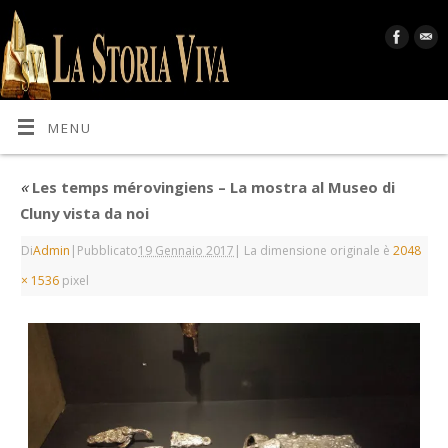
MENU
«
Les temps mérovingiens – La mostra al Museo di
Cluny vista da noi
Di
Admin
|
Pubblicato
19 Gennaio 2017
|
La dimensione originale è
2048
× 1536
pixel