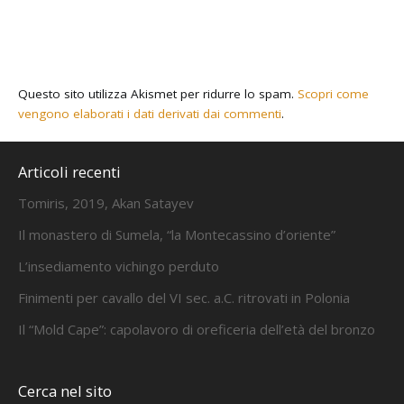
Questo sito utilizza Akismet per ridurre lo spam.
Scopri come
vengono elaborati i dati derivati dai commenti
.
Articoli recenti
Tomiris, 2019, Akan Satayev
Il monastero di Sumela, “la Montecassino d’oriente”
L’insediamento vichingo perduto
Finimenti per cavallo del VI sec. a.C. ritrovati in Polonia
Il “Mold Cape”: capolavoro di oreficeria dell’età del bronzo
Cerca nel sito