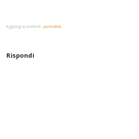
Aggiungi ai preferiti :
permalink
.
Rispondi