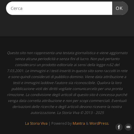
OK
Questo sito non rappresenta una testata giornalistica e viene aggiornato
senza alcuna periodicità e senza fini di lucro. Non può pertanto
considerarsi un prodotto editoriale ai sensi della legge n.62 del
7.03.2001. Le immagini e i testi inseriti in questo sito sono raccolti in rete
e sono quindi considerati di pubblico dominio. Viene data attribuzione a
testi e immagini laddove l'autore sia riconoscibile. Qualora la loro
pubblicazione violi dei diritti vogliate comunicarcelo per una pronta
rimozione. La condivisione degli articoli di questo sito è concessa purché
venga data corretta attribuzione e non per scopi commerciali. Eventuali
derivazioni delle ricerche e degli articoli devono ricevere la nostra
autorizzazione. La Storia Viva © 2013 - 2025
La Storia Viva
| Powered by
Mantra
&
WordPress.