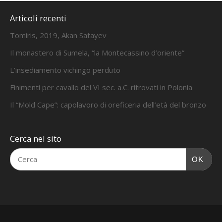
Articoli recenti
Tomiris, 2019, Akan Satayev
Il monastero di Sumela, “la Montecassino d’oriente”
L’insediamento vichingo perduto
Finimenti per cavallo del VI sec. a.C. ritrovati in Polonia
Il “Mold Cape”: capolavoro di oreficeria dell’età del bronzo
Cerca nel sito
OK