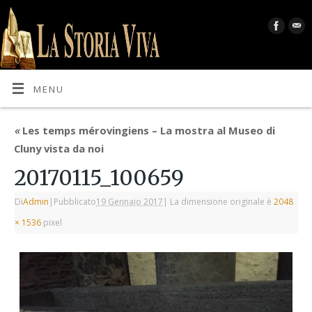
MENU
«
Les temps mérovingiens – La mostra al Museo di
Cluny vista da noi
20170115_100659
Di
Admin
|
Pubblicato
19 Gennaio 2017
|
La dimensione originale è
2048
× 1536
pixel