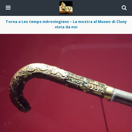
Torna a Les temps mérovingiens – La mostra al Museo di Cluny
vista da noi