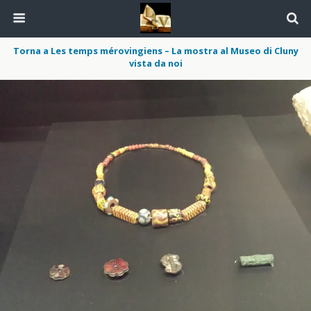
Torna a Les temps mérovingiens – La mostra al Museo di Cluny
vista da noi