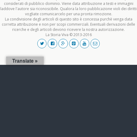
considerati di pubblico dominio. Viene data attribuzione a testi e immagini
laddove l'autore sia riconoscibile. Qualora la loro pubblicazione violi dei diritti
vogliate comunicarcelo per una pronta rimozione.
La condivisione degli articoli di questo sito è concessa purchè venga data
corretta attribuzione e non per scopi commerciali. Eventuali derivazioni delle
ricerche e degli articoli devono ricevere la nostra autorizzazione.
La Storia Viva © 2013-2016
Translate »