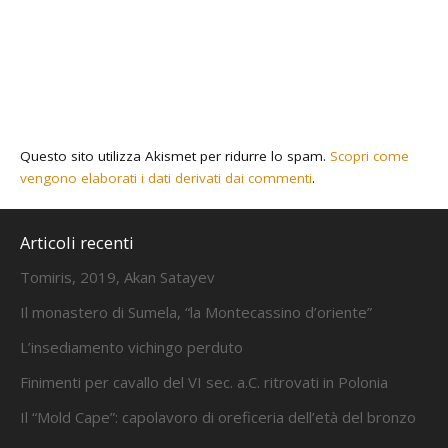
Questo sito utilizza Akismet per ridurre lo spam.
Scopri come
vengono elaborati i dati derivati dai commenti
.
Articoli recenti
Tomiris, 2019, Akan Satayev
Il monastero di Sumela, “la Montecassino d’oriente”
L’insediamento vichingo perduto
Finimenti per cavallo del VI sec. a.C. ritrovati in Polonia
Il “Mold Cape”: capolavoro di oreficeria dell’età del bronzo