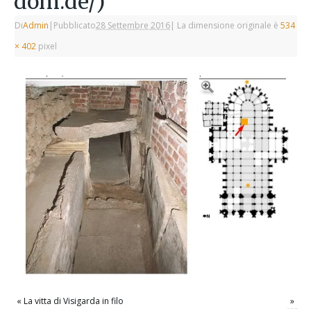
dom.de/)
Di
Admin
|
Pubblicato
28 Settembre 2016
|
La dimensione originale è
534
× 402
pixel
«
La vitta di Visigarda in filo
»