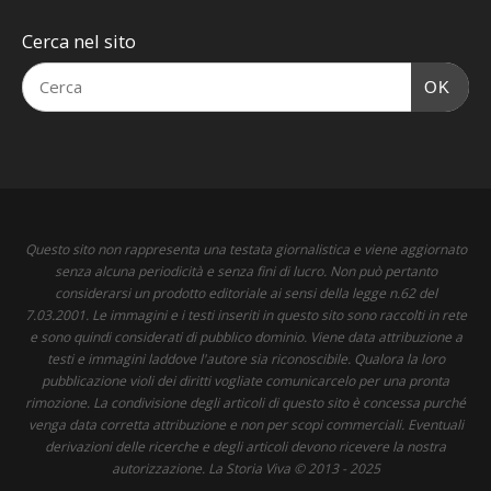
Cerca nel sito
OK
Questo sito non rappresenta una testata giornalistica e viene aggiornato
senza alcuna periodicità e senza fini di lucro. Non può pertanto
considerarsi un prodotto editoriale ai sensi della legge n.62 del
7.03.2001. Le immagini e i testi inseriti in questo sito sono raccolti in rete
e sono quindi considerati di pubblico dominio. Viene data attribuzione a
testi e immagini laddove l'autore sia riconoscibile. Qualora la loro
pubblicazione violi dei diritti vogliate comunicarcelo per una pronta
rimozione. La condivisione degli articoli di questo sito è concessa purché
venga data corretta attribuzione e non per scopi commerciali. Eventuali
derivazioni delle ricerche e degli articoli devono ricevere la nostra
autorizzazione. La Storia Viva © 2013 - 2025