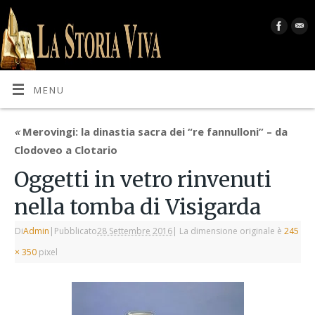
MENU
«
Merovingi: la dinastia sacra dei “re fannulloni” – da
Clodoveo a Clotario
Oggetti in vetro rinvenuti
nella tomba di Visigarda
Di
Admin
|
Pubblicato
28 Settembre 2016
|
La dimensione originale è
245
× 350
pixel