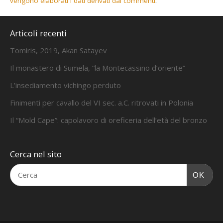
vengono elaborati i dati derivati dai commenti
.
Articoli recenti
Tomiris, 2019, Akan Satayev
Il monastero di Sumela, “la Montecassino d’oriente”
L’insediamento vichingo perduto
Finimenti per cavallo del VI sec. a.C. ritrovati in Polonia
Il “Mold Cape”: capolavoro di oreficeria dell’età del bronzo
Cerca nel sito
OK