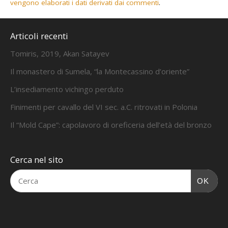
vengono elaborati i dati derivati dai commenti
.
Articoli recenti
Tomiris, 2019, Akan Satayev
Il monastero di Sumela, “la Montecassino d’oriente”
L’insediamento vichingo perduto
Finimenti per cavallo del VI sec. a.C. ritrovati in Polonia
Il “Mold Cape”: capolavoro di oreficeria dell’età del bronzo
Cerca nel sito
OK