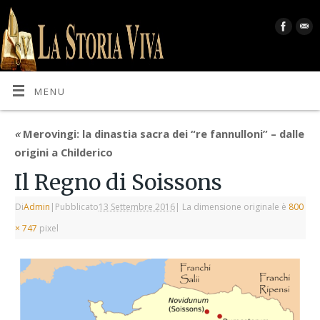
MENU
«
Merovingi: la dinastia sacra dei “re fannulloni” – dalle
origini a Childerico
Il Regno di Soissons
Di
Admin
|
Pubblicato
13 Settembre 2016
|
La dimensione originale è
800
× 747
pixel