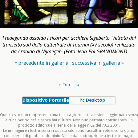
Fredegonda assolda i sicari per uccidere Sigeberto. Vetrata dal
transetto sud della Cattedrale di Tournai (XV secolo) realizzata
da Arnoldo di Nijmegen. (Foto: Jean-Pol GRANDMONT)
« precedente in galleria
successiva in galleria »
Torna su
Dispositivo Portatile
Pc Desktop
Questo sito non rappresenta una testata giornalistica e viene aggiornato senza
alcuna periodicità e senza fini di lucro. Non può pertanto considerarsi un
prodotto editoriale ai sensi della legge n.62 del 7.03.2001.
Le immagini e i testi inseriti in questo sito sono raccolti in rete e sono quindi
considerati di pubblico dominio. Viene data attribuzione a testi e immagini