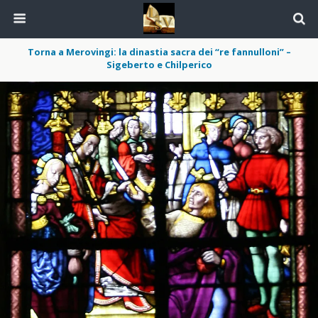
Torna a Merovingi: la dinastia sacra dei “re fannulloni” –
Sigeberto e Chilperico