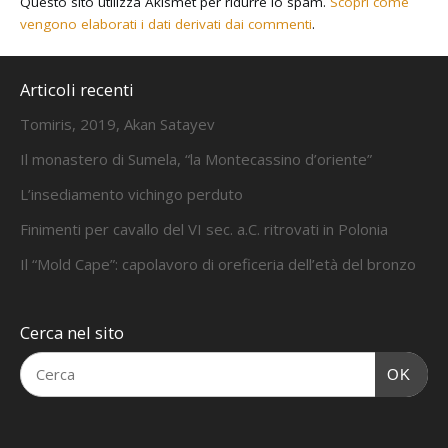
Questo sito utilizza Akismet per ridurre lo spam.
Scopri come
vengono elaborati i dati derivati dai commenti
.
Articoli recenti
Tomiris, 2019, Akan Satayev
Il monastero di Sumela, “la Montecassino d’oriente”
L’insediamento vichingo perduto
Finimenti per cavallo del VI sec. a.C. ritrovati in Polonia
Il “Mold Cape”: capolavoro di oreficeria dell’età del bronzo
Cerca nel sito
OK