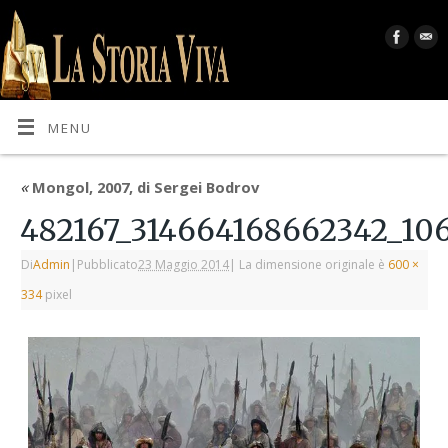
MENU
«
Mongol, 2007, di Sergei Bodrov
482167_314664168662342_10
Di
Admin
|
Pubblicato
23 Maggio 2014
|
La dimensione originale è
600 ×
334
pixel