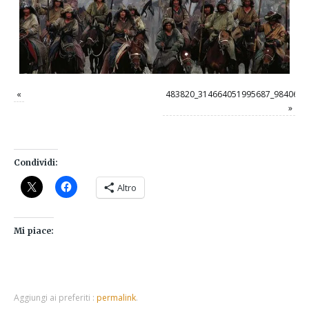
«
483820_314664051995687_9840699
»
Condividi:
Altro
Mi piace:
Aggiungi ai preferiti :
permalink
.