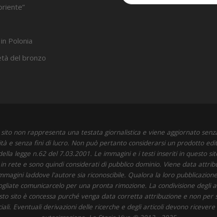
oriente”
 in Polonia
’età del bronzo
sito non rappresenta una testata giornalistica e viene aggiornato senz
ità e senza fini di lucro. Non può pertanto considerarsi un prodotto edit
della legge n.62 del 7.03.2001. Le immagini e i testi inseriti in questo si
i in rete e sono quindi considerati di pubblico dominio. Viene data attrib
immagini laddove l'autore sia riconoscibile. Qualora la loro pubblicazione 
 vogliate comunicarcelo per una pronta rimozione. La condivisione degli art
to sito è concessa purché venga data corretta attribuzione e non per 
li. Eventuali derivazioni delle ricerche e degli articoli devono ricevere