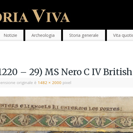
Notizie
Archeologia
Storia generale
Vita quoti
1220 – 29) MS Nero C IV British
ensione originale è
1482 × 2000
pixel