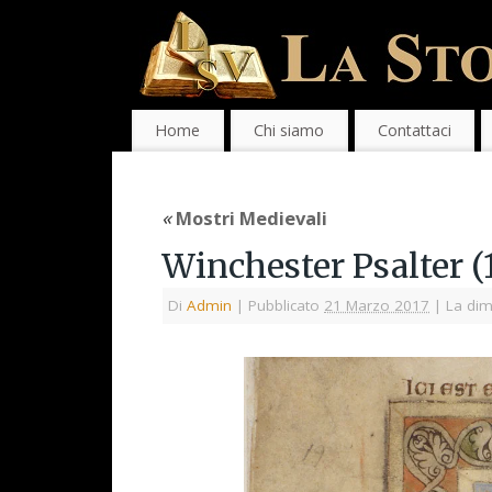
Home
Chi siamo
Contattaci
«
Mostri Medievali
Winchester Psalter (
Di
Admin
|
Pubblicato
21 Marzo 2017
|
La dim