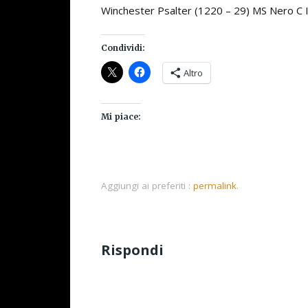
Winchester Psalter (1220 – 29) MS Nero C IV
Condividi:
Altro
Mi piace:
Aggiungi ai preferiti :
permalink
.
Rispondi