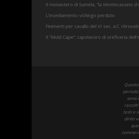
Il monastero di Sumela, “la Montecassino d’
L’insediamento vichingo perduto
Finimenti per cavallo del VI sec. a.C. ritrovati
Il “Mold Cape”: capolavoro di oreficeria dell
Questo 
periodic
sensi 
raccolt
testi e 
diritti
ques
commercia