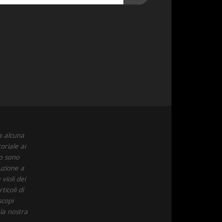
a alcuna
oriale ai
to sono
uzione a
violi dei
icoli di
scopi
 la nostra