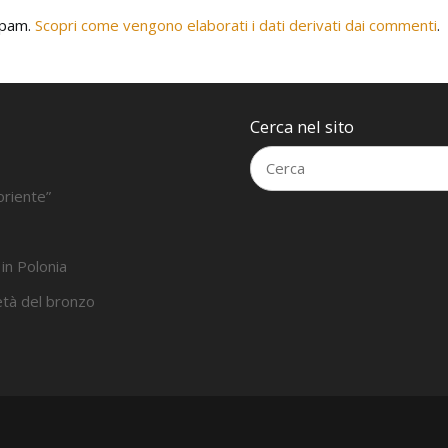
 spam.
Scopri come vengono elaborati i dati derivati dai commenti
.
Cerca nel sito
oriente”
 in Polonia
’età del bronzo