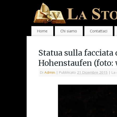
Home
Chi siamo
Contattaci
Statua sulla facciata
Hohenstaufen (foto: 
Di
Admin
|
Pubblicato
21 Dicembre 2015
|
La 