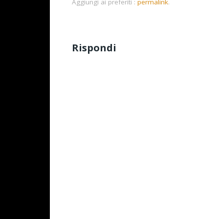
Aggiungi ai preferiti :
permalink
.
Rispondi