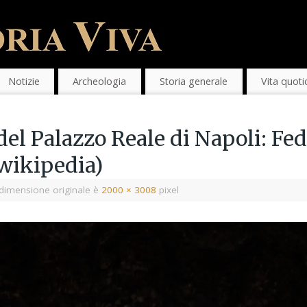
Notizie
Archeologia
Storia generale
Vita quoti
 del Palazzo Reale di Napoli: Fed
wikipedia)
dimensione originale è
2000 × 3008
pixel