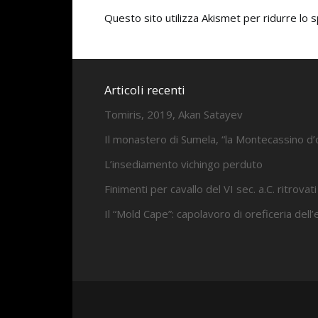
Questo sito utilizza Akismet per ridurre lo
Articoli recenti
Tomiris, 2019, Akan Satayev
Il monastero di Sumela, “la Montecassino d’
L’insediamento vichingo perduto
Finimenti per cavallo del VI sec. a.C. ritrovati
Il “Mold Cape”: capolavoro di oreficeria dell