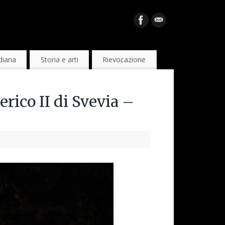
diana
Storia e arti
Rievocazione
erico II di Svevia –