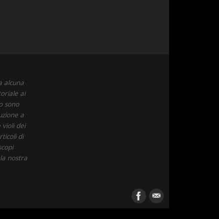
a alcuna
oriale ai
to sono
uzione a
violi dei
icoli di
scopi
 la nostra