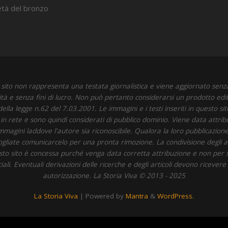
’età del bronzo
sito non rappresenta una testata giornalistica e viene aggiornato senz
ità e senza fini di lucro. Non può pertanto considerarsi un prodotto edit
della legge n.62 del 7.03.2001. Le immagini e i testi inseriti in questo si
i in rete e sono quindi considerati di pubblico dominio. Viene data attrib
immagini laddove l'autore sia riconoscibile. Qualora la loro pubblicazione 
 vogliate comunicarcelo per una pronta rimozione. La condivisione degli art
to sito è concessa purché venga data corretta attribuzione e non per 
li. Eventuali derivazioni delle ricerche e degli articoli devono ricevere
autorizzazione. La Storia Viva © 2013 - 2025
La Storia Viva
| Powered by
Mantra
&
WordPress.