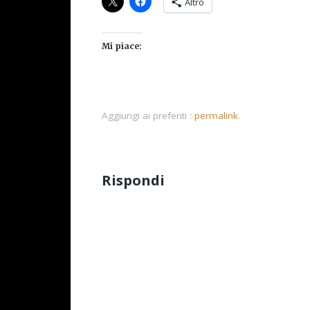
Altro
Mi piace:
Aggiungi ai preferiti :
permalink
.
Rispondi