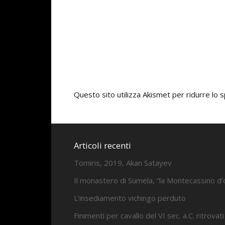
Questo sito utilizza Akismet per ridurre lo
Articoli recenti
Tomiris, 2019, Akan Satayev
Il monastero di Sumela, “la Montecassino d’
L’insediamento vichingo perduto
Finimenti per cavallo del VI sec. a.C. ritrovati