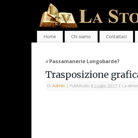
Home
Chi siamo
Contattaci
«
Passamanerie Longobarde?
Trasposizione grafic
Di
Admin
|
Pubblicato
8 Luglio 2017
|
La dimen