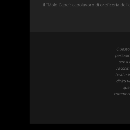
Il “Mold Cape”: capolavoro di oreficeria dell
Questo 
periodic
sensi 
raccolt
testi e 
diritti
ques
commercia