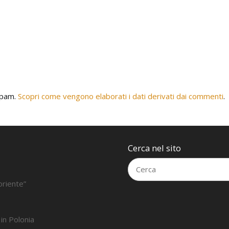
 spam.
Scopri come vengono elaborati i dati derivati dai commenti
.
Cerca nel sito
oriente”
 in Polonia