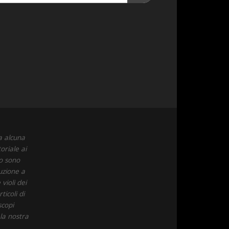
a alcuna
oriale ai
to sono
uzione a
violi dei
icoli di
scopi
 la nostra