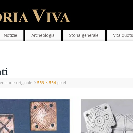
Notizie
Archeologia
Storia generale
Vita quoti
ti
ensione originale è
559 × 564
pixel