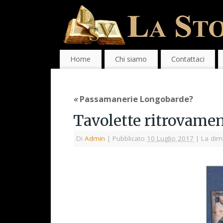
Home
Chi siamo
Contattaci
«
Passamanerie Longobarde?
Tavolette ritrovamen
Di
Admin
|
Pubblicato
10 Luglio 2017
|
La dim