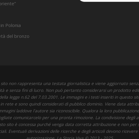
oriente”
 in Polonia
’età del bronzo
sito non rappresenta una testata giornalistica e viene aggiornato senz
ità e senza fini di lucro. Non può pertanto considerarsi un prodotto edit
della legge n.62 del 7.03.2001. Le immagini e i testi inseriti in questo si
i in rete e sono quindi considerati di pubblico dominio. Viene data attrib
immagini laddove l'autore sia riconoscibile. Qualora la loro pubblicazione 
 vogliate comunicarcelo per una pronta rimozione. La condivisione degli art
to sito è concessa purché venga data corretta attribuzione e non per 
li. Eventuali derivazioni delle ricerche e degli articoli devono ricevere
autorizzazione. La Storia Viva © 2013 - 2025