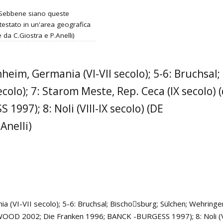
. Sebbene siano queste
ttestato in un'area geografica
 da C.Giostra e P.Anelli)
eim, Germania (VI-VII secolo); 5-6: Bruchsal;
ecolo); 7: Starom Meste, Rep. Ceca (IX secol
997); 8: Noli (VIII-IX secolo) (DE
Anelli)
 (VI-VII secolo); 5-6: Bruchsal; Bischosburg; Sülchen; Wehringen
WOOD 2002; Die Franken 1996; BANCK -BURGESS 1997); 8: Noli (V