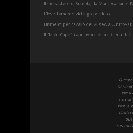
Il monastero di Sumela, “la Montecassino d’
L’insediamento vichingo perduto
Finimenti per cavallo del VI sec. a.C. ritrovati
Il “Mold Cape”: capolavoro di oreficeria dell
Questo 
periodic
sensi 
raccolt
testi e 
diritti
ques
commercia