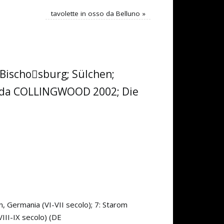
tavolette in osso da Belluno
»
 Bischosburg; Sülchen;
o) (da COLLINGWOOD 2002; Die
, Germania (VI-VII secolo); 7: Starom
III-IX secolo) (DE