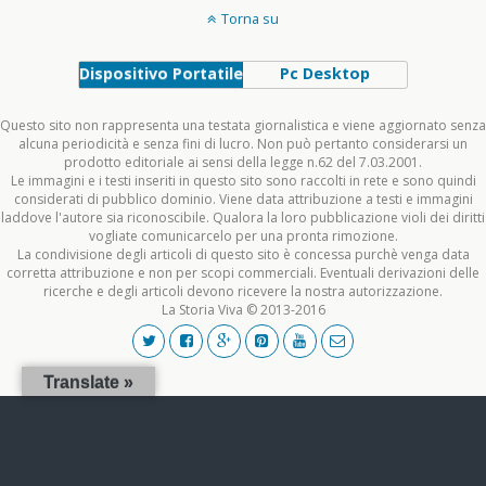
Torna su
Dispositivo Portatile
Pc Desktop
Questo sito non rappresenta una testata giornalistica e viene aggiornato senza
alcuna periodicità e senza fini di lucro. Non può pertanto considerarsi un
prodotto editoriale ai sensi della legge n.62 del 7.03.2001.
Le immagini e i testi inseriti in questo sito sono raccolti in rete e sono quindi
considerati di pubblico dominio. Viene data attribuzione a testi e immagini
laddove l'autore sia riconoscibile. Qualora la loro pubblicazione violi dei diritti
vogliate comunicarcelo per una pronta rimozione.
La condivisione degli articoli di questo sito è concessa purchè venga data
corretta attribuzione e non per scopi commerciali. Eventuali derivazioni delle
ricerche e degli articoli devono ricevere la nostra autorizzazione.
La Storia Viva © 2013-2016
Translate »