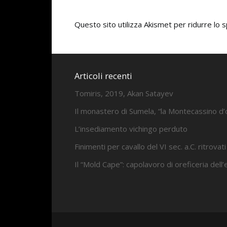
Questo sito utilizza Akismet per ridurre lo
Articoli recenti
Tomiris, 2019, Akan Satayev
Il monastero di Sumela, “la Montecassino d’
L’insediamento vichingo perduto
Finimenti per cavallo del VI sec. a.C. ritrovati
Il “Mold Cape”: capolavoro di oreficeria dell