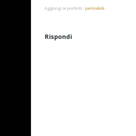
Aggiungi ai preferiti :
permalink
.
Rispondi