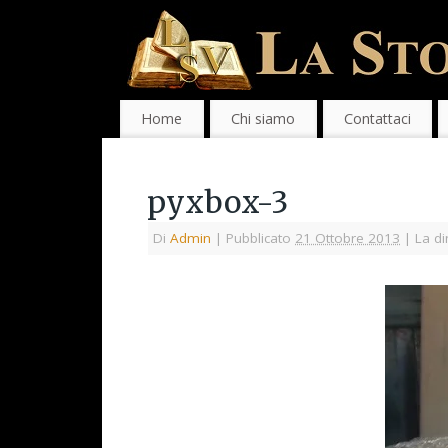
Home
Chi siamo
Contattaci
pyxbox-3
Di
Admin
|
Pubblicato
21 Ottobre 2013
|
La di