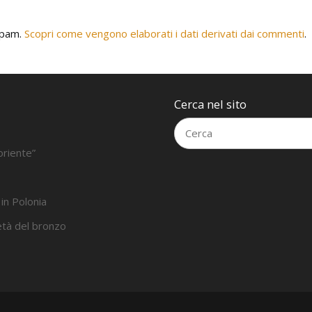
 spam.
Scopri come vengono elaborati i dati derivati dai commenti
.
Cerca nel sito
oriente”
 in Polonia
’età del bronzo