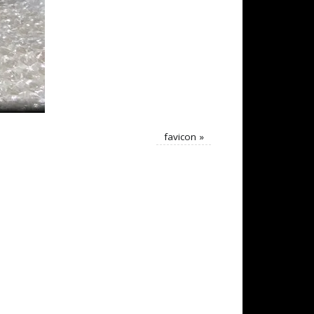
favicon
»