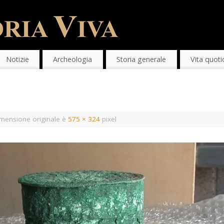
Notizie
Archeologia
Storia generale
Vita quoti
mensione originale è
575 × 324
pixel