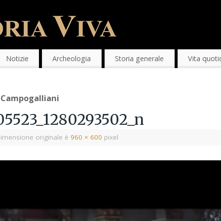
Notizie
Archeologia
Storia generale
Vita quoti
 Campogalliani
05523_1280293502_n
imensione originale è
960 × 600
pixel