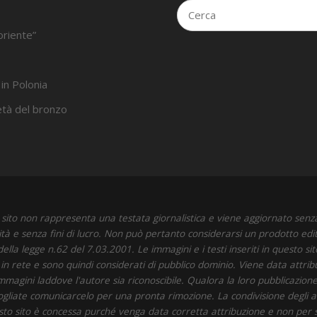
oriente”
 in Polonia
’età del bronzo
sito non rappresenta una testata giornalistica e viene aggiornato senz
ità e senza fini di lucro. Non può pertanto considerarsi un prodotto edit
della legge n.62 del 7.03.2001. Le immagini e i testi inseriti in questo si
i in rete e sono quindi considerati di pubblico dominio. Viene data attrib
immagini laddove l'autore sia riconoscibile. Qualora la loro pubblicazione 
 vogliate comunicarcelo per una pronta rimozione. La condivisione degli art
to sito è concessa purché venga data corretta attribuzione e non per 