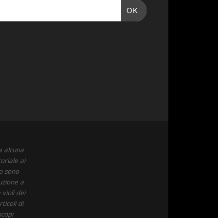
OK
a alcuna
oriale ai
to sono
uzione a
violi dei
icoli di
scopi