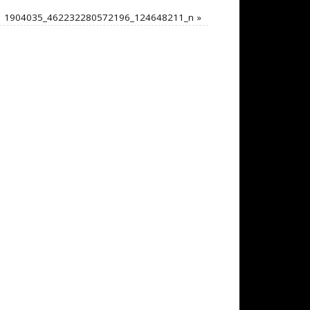
1904035_462232280572196_124648211_n
»