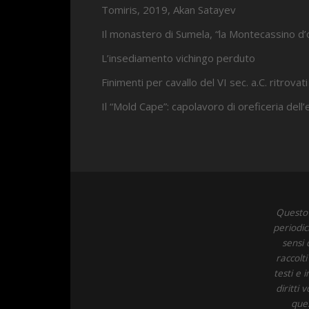
Tomiris, 2019, Akan Satayev
Il monastero di Sumela, “la Montecassino d’
L’insediamento vichingo perduto
Finimenti per cavallo del VI sec. a.C. ritrovati
Il “Mold Cape”: capolavoro di oreficeria dell
Questo 
periodic
sensi 
raccolt
testi e 
diritti
ques