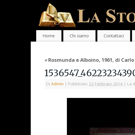
Home
Chi siamo
Contattaci
«
Rosmunda e Alboino, 1961, di Carlo
1536547_4622323439
Di
Admin
|
Pubblicato
22 Febbraio 2014
|
La d