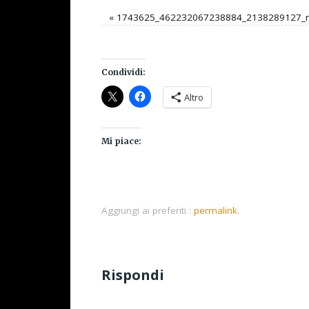
«
1743625_462232067238884_2138289127_
Condividi:
Altro
Mi piace:
Aggiungi ai preferiti :
permalink
.
Rispondi