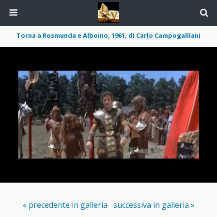
Torna a Rosmunda e Alboino, 1961, di Carlo Campogalliani
« precedente in galleria
successiva in galleria »