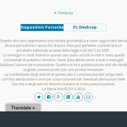
Torna su
Dispositivo Portatile
Pc Desktop
Questo sito non rappresenta una testata giornalistica e viene aggiornato senza
alcuna periodicità e senza fini di lucro. Non può pertanto considerarsi un
prodotto editoriale ai sensi della legge n.62 del 7.03.2001.
Le immagini e i testi inseriti in questo sito sono raccolti in rete e sono quindi
considerati di pubblico dominio. Viene data attribuzione a testi e immagini
laddove l'autore sia riconoscibile. Qualora la loro pubblicazione violi dei diritti
vogliate comunicarcelo per una pronta rimozione.
La condivisione degli articoli di questo sito è concessa purchè venga data
corretta attribuzione e non per scopi commerciali. Eventuali derivazioni delle
ricerche e degli articoli devono ricevere la nostra autorizzazione.
La Storia Viva © 2013-2016
Translate »