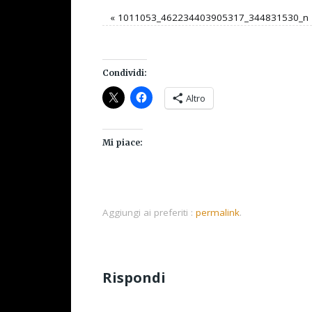
«
1011053_462234403905317_344831530_n
Condividi:
Altro
Mi piace:
Aggiungi ai preferiti :
permalink
.
Rispondi