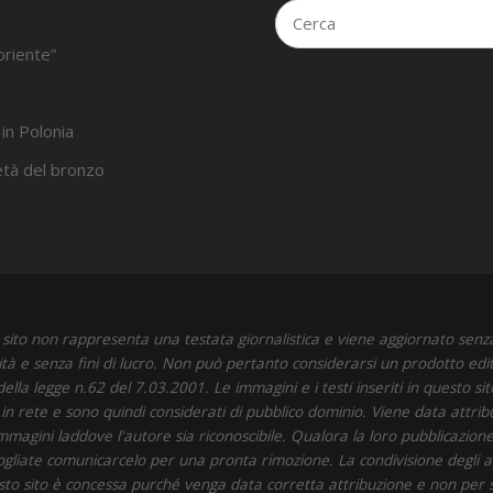
oriente”
 in Polonia
’età del bronzo
sito non rappresenta una testata giornalistica e viene aggiornato senz
ità e senza fini di lucro. Non può pertanto considerarsi un prodotto edit
della legge n.62 del 7.03.2001. Le immagini e i testi inseriti in questo si
i in rete e sono quindi considerati di pubblico dominio. Viene data attrib
immagini laddove l'autore sia riconoscibile. Qualora la loro pubblicazione 
 vogliate comunicarcelo per una pronta rimozione. La condivisione degli art
to sito è concessa purché venga data corretta attribuzione e non per 