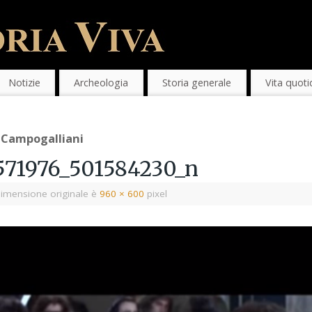
Notizie
Archeologia
Storia generale
Vita quoti
 Campogalliani
571976_501584230_n
imensione originale è
960 × 600
pixel