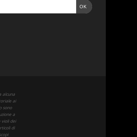
OK
a alcuna
oriale ai
to sono
uzione a
violi dei
icoli di
scopi