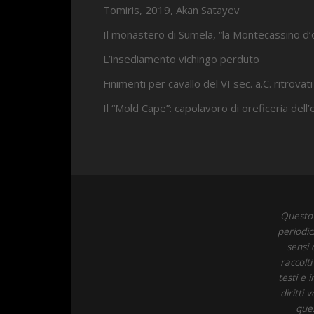
Tomiris, 2019, Akan Satayev
Il monastero di Sumela, “la Montecassino d’
L’insediamento vichingo perduto
Finimenti per cavallo del VI sec. a.C. ritrovati
Il “Mold Cape”: capolavoro di oreficeria dell
Questo 
periodic
sensi 
raccolt
testi e 
diritti
ques