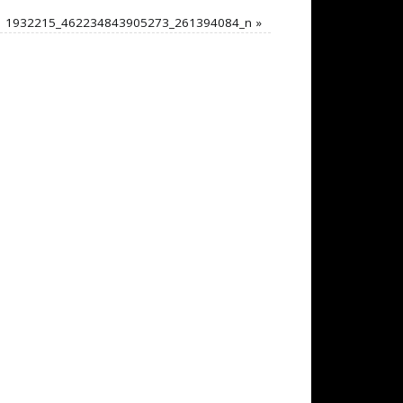
1932215_462234843905273_261394084_n
»