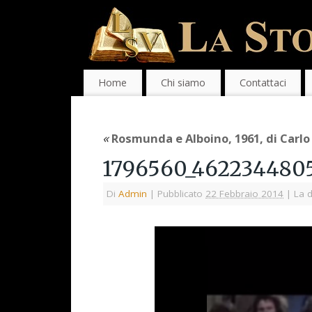
Home
Chi siamo
Contattaci
«
Rosmunda e Alboino, 1961, di Carlo
1796560_462234480
Di
Admin
|
Pubblicato
22 Febbraio 2014
|
La d