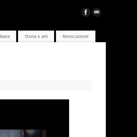
diana
Storia e arti
Rievocazione