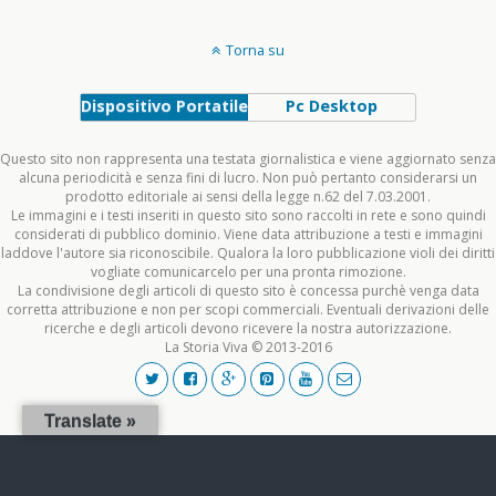
Torna su
Dispositivo Portatile
Pc Desktop
Questo sito non rappresenta una testata giornalistica e viene aggiornato senza
alcuna periodicità e senza fini di lucro. Non può pertanto considerarsi un
prodotto editoriale ai sensi della legge n.62 del 7.03.2001.
Le immagini e i testi inseriti in questo sito sono raccolti in rete e sono quindi
considerati di pubblico dominio. Viene data attribuzione a testi e immagini
laddove l'autore sia riconoscibile. Qualora la loro pubblicazione violi dei diritti
vogliate comunicarcelo per una pronta rimozione.
La condivisione degli articoli di questo sito è concessa purchè venga data
corretta attribuzione e non per scopi commerciali. Eventuali derivazioni delle
ricerche e degli articoli devono ricevere la nostra autorizzazione.
La Storia Viva © 2013-2016
Translate »