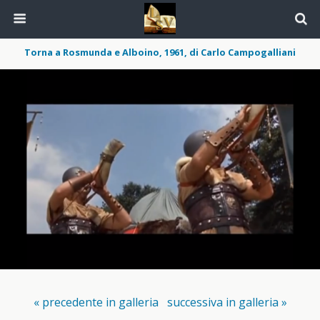
Torna a Rosmunda e Alboino, 1961, di Carlo Campogalliani
« precedente in galleria
successiva in galleria »