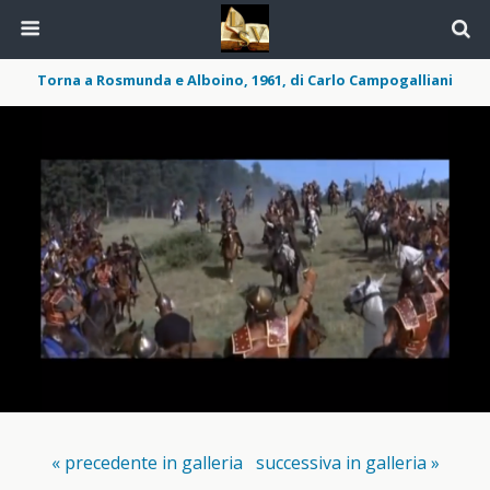
Torna a Rosmunda e Alboino, 1961, di Carlo Campogalliani
« precedente in galleria
successiva in galleria »