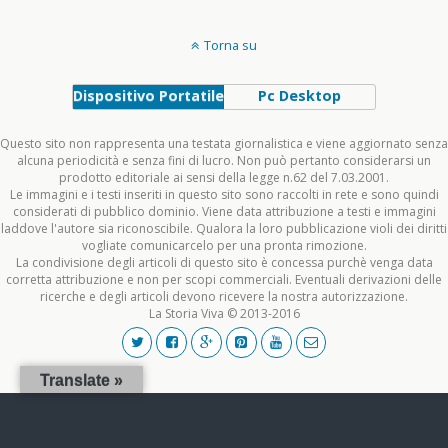
Torna su
Dispositivo Portatile
Pc Desktop
Questo sito non rappresenta una testata giornalistica e viene aggiornato senza
alcuna periodicità e senza fini di lucro. Non può pertanto considerarsi un
prodotto editoriale ai sensi della legge n.62 del 7.03.2001.
Le immagini e i testi inseriti in questo sito sono raccolti in rete e sono quindi
considerati di pubblico dominio. Viene data attribuzione a testi e immagini
laddove l'autore sia riconoscibile. Qualora la loro pubblicazione violi dei diritti
vogliate comunicarcelo per una pronta rimozione.
La condivisione degli articoli di questo sito è concessa purchè venga data
corretta attribuzione e non per scopi commerciali. Eventuali derivazioni delle
ricerche e degli articoli devono ricevere la nostra autorizzazione.
La Storia Viva © 2013-2016
Translate »