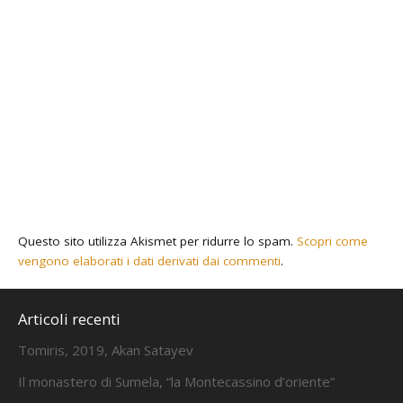
Questo sito utilizza Akismet per ridurre lo spam.
Scopri come
vengono elaborati i dati derivati dai commenti
.
Articoli recenti
Tomiris, 2019, Akan Satayev
Il monastero di Sumela, “la Montecassino d’oriente”