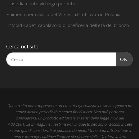
L’insediamento vichingo perduto
Finimenti per cavallo del VI sec. a.C. ritrovati in Polonia
Il “Mold Cape”: capolavoro di oreficeria dell’età del bronzo
Cerca nel sito
OK
Questo sito non rappresenta una testata giornalistica e viene aggiornato
senza alcuna periodicità e senza fini di lucro. Non può pertanto
considerarsi un prodotto editoriale ai sensi della legge n.62 del
7.03.2001. Le immagini e i testi inseriti in questo sito sono raccolti in rete
e sono quindi considerati di pubblico dominio. Viene data attribuzione a
testi e immagini laddove l'autore sia riconoscibile. Qualora la loro