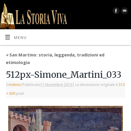
MENU
«
San Martino: storia, leggenda, tradizioni ed
etimologia
512px-Simone_Martini_033
Di
Admin
|
Pubblicato
11 Novembre 2013
|
La dimensione originale è
512
× 600
pixel