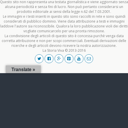
Questo sito non rappresenta una testata giornalistica e viene aggiornato senza
alcuna periodicità e senza fini di lucro. Non può pertanto considerarsi un
prodotto editoriale ai sensi della legge n.62 del 7.03.2001.
Le immagini e i testi inseriti in questo sito sono raccolti in rete e sono quindi
considerati di pubblico dominio. Viene data attribuzione a testi e immagini
laddove l'autore sia riconoscibile. Qualora la loro pubblicazione violi dei diritti
vogliate comunicarcelo per una pronta rimozione.
La condivisione degli articoli di questo sito è concessa purchè venga data
corretta attribuzione e non per scopi commerciali. Eventuali derivazioni delle
ricerche e degli articoli devono ricevere la nostra autorizzazione.
La Storia Viva © 2013-2016
Translate »