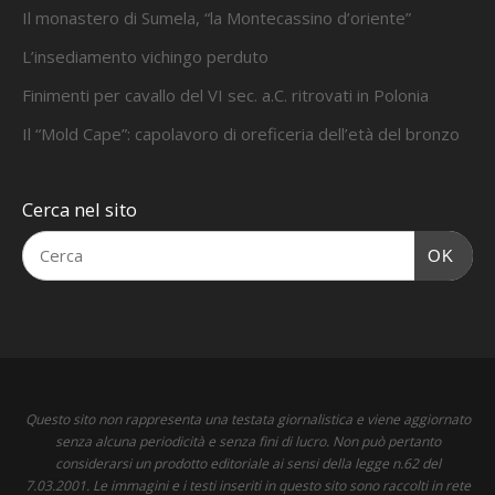
Il monastero di Sumela, “la Montecassino d’oriente”
L’insediamento vichingo perduto
Finimenti per cavallo del VI sec. a.C. ritrovati in Polonia
Il “Mold Cape”: capolavoro di oreficeria dell’età del bronzo
Cerca nel sito
OK
Questo sito non rappresenta una testata giornalistica e viene aggiornato
senza alcuna periodicità e senza fini di lucro. Non può pertanto
considerarsi un prodotto editoriale ai sensi della legge n.62 del
7.03.2001. Le immagini e i testi inseriti in questo sito sono raccolti in rete