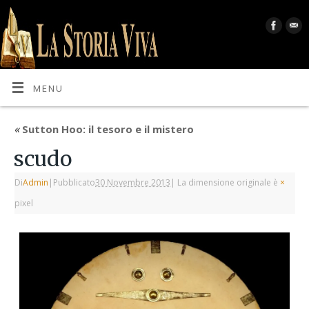
MENU
«
Sutton Hoo: il tesoro e il mistero
scudo
Di
Admin
|
Pubblicato
30 Novembre 2013
|
La dimensione originale è
×
pixel