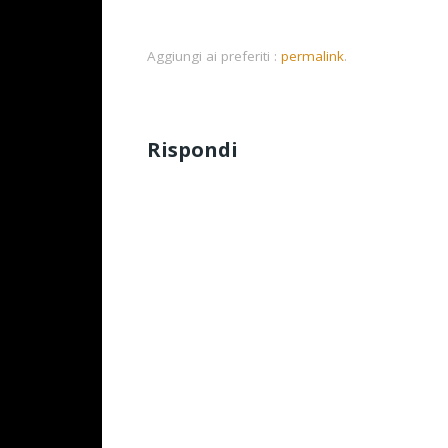
Aggiungi ai preferiti :
permalink
.
Rispondi