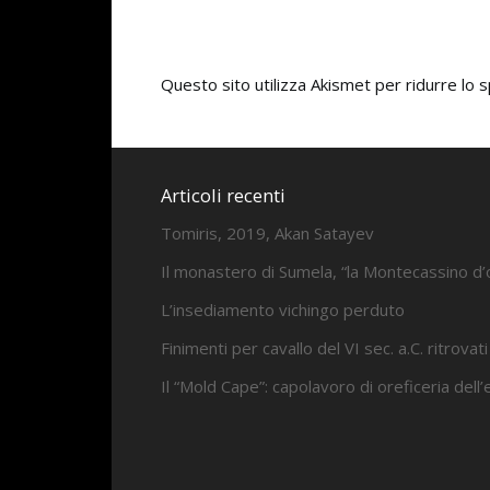
Questo sito utilizza Akismet per ridurre lo
Articoli recenti
Tomiris, 2019, Akan Satayev
Il monastero di Sumela, “la Montecassino d’
L’insediamento vichingo perduto
Finimenti per cavallo del VI sec. a.C. ritrovati
Il “Mold Cape”: capolavoro di oreficeria dell