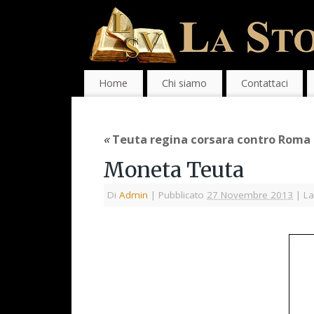
Home
Chi siamo
Contattaci
«
Teuta regina corsara contro Roma
Moneta Teuta
Di
Admin
|
Pubblicato
27 Novembre 2013
|
La