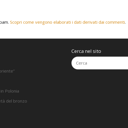
 spam.
Scopri come vengono elaborati i dati derivati dai commenti
.
Cerca nel sito
oriente”
 in Polonia
’età del bronzo