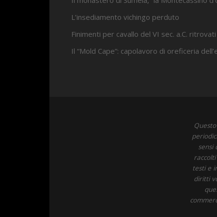
Il monastero di Sumela, “la Montecassino d’
L’insediamento vichingo perduto
Finimenti per cavallo del VI sec. a.C. ritrovati
Il “Mold Cape”: capolavoro di oreficeria dell
Questo 
periodic
sensi 
raccolt
testi e 
diritti
ques
commercia