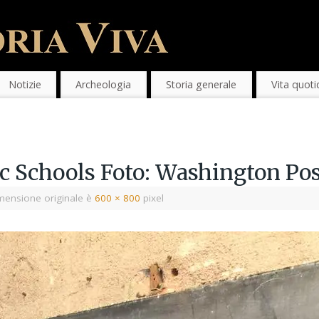
Notizie
Archeologia
Storia generale
Vita quoti
c Schools Foto: Washington Po
mensione originale è
600 × 800
pixel