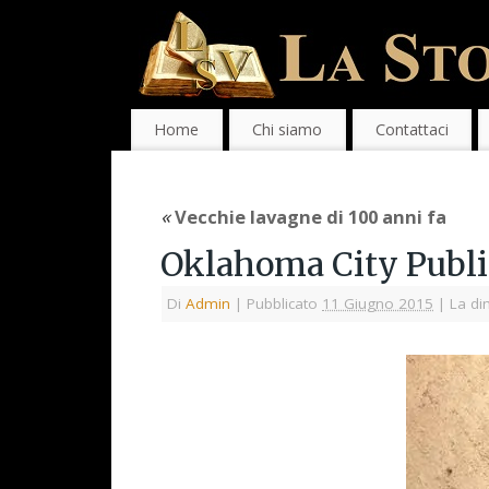
Home
Chi siamo
Contattaci
«
Vecchie lavagne di 100 anni fa
Oklahoma City Publi
Di
Admin
|
Pubblicato
11 Giugno 2015
|
La di