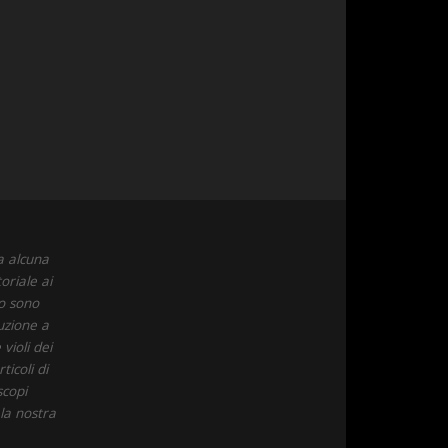
a alcuna
oriale ai
to sono
uzione a
violi dei
icoli di
scopi
 la nostra