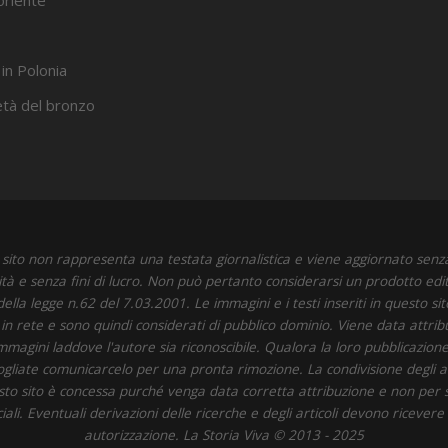
oriente”
 in Polonia
’età del bronzo
sito non rappresenta una testata giornalistica e viene aggiornato senz
ità e senza fini di lucro. Non può pertanto considerarsi un prodotto edit
della legge n.62 del 7.03.2001. Le immagini e i testi inseriti in questo si
i in rete e sono quindi considerati di pubblico dominio. Viene data attrib
immagini laddove l'autore sia riconoscibile. Qualora la loro pubblicazione 
 vogliate comunicarcelo per una pronta rimozione. La condivisione degli art
to sito è concessa purché venga data corretta attribuzione e non per 
li. Eventuali derivazioni delle ricerche e degli articoli devono ricevere
autorizzazione. La Storia Viva © 2013 - 2025