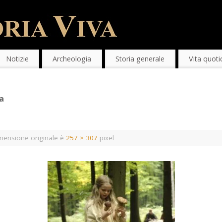
Notizie
Archeologia
Storia generale
Vita quoti
a
mensione originale è
257 × 307
pixel