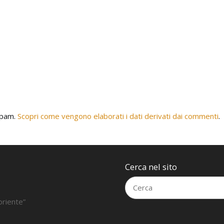
 spam.
Scopri come vengono elaborati i dati derivati dai commenti
.
Cerca nel sito
oriente”