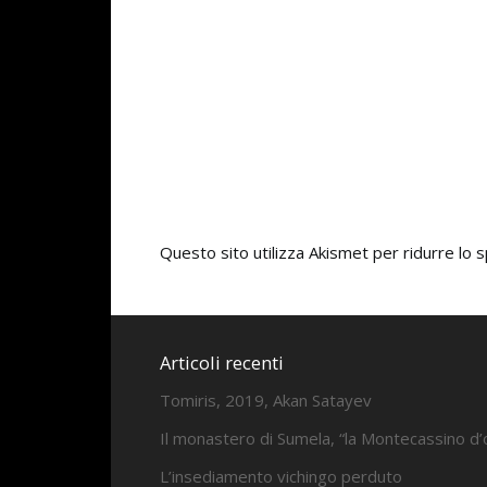
Questo sito utilizza Akismet per ridurre lo
Articoli recenti
Tomiris, 2019, Akan Satayev
Il monastero di Sumela, “la Montecassino d’
L’insediamento vichingo perduto