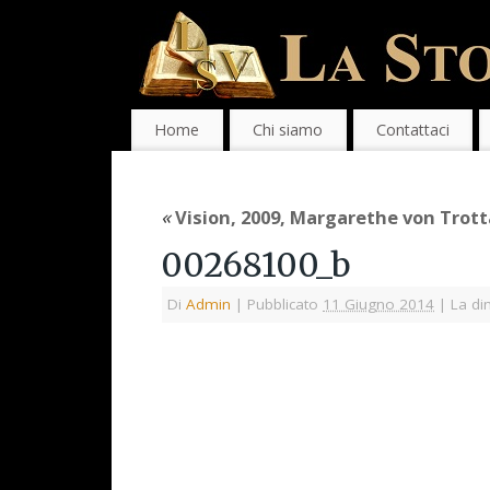
Home
Chi siamo
Contattaci
«
Vision, 2009, Margarethe von Trott
00268100_b
Di
Admin
|
Pubblicato
11 Giugno 2014
|
La di