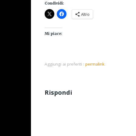
Condividi:
Altro
Mi piace:
Aggiungi ai preferiti :
permalink
.
Rispondi