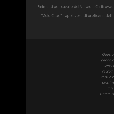
Finimenti per cavallo del VI sec. a.C. ritrovati
Il “Mold Cape”: capolavoro di oreficeria dell
Questo 
periodic
sensi 
raccolt
testi e 
diritti
ques
commercia