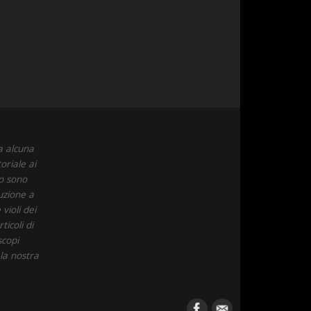
a alcuna
oriale ai
to sono
uzione a
violi dei
icoli di
scopi
 la nostra