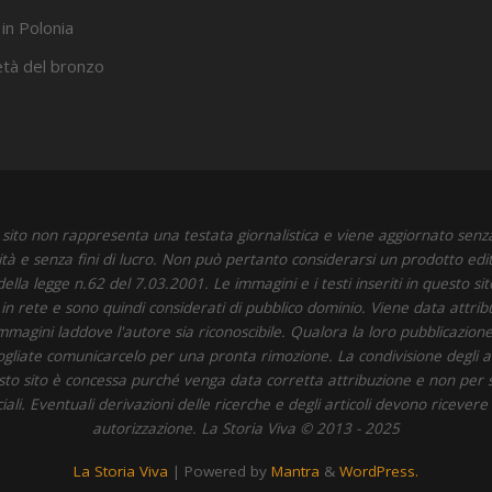
 in Polonia
’età del bronzo
sito non rappresenta una testata giornalistica e viene aggiornato senz
ità e senza fini di lucro. Non può pertanto considerarsi un prodotto edit
della legge n.62 del 7.03.2001. Le immagini e i testi inseriti in questo si
i in rete e sono quindi considerati di pubblico dominio. Viene data attrib
immagini laddove l'autore sia riconoscibile. Qualora la loro pubblicazione 
 vogliate comunicarcelo per una pronta rimozione. La condivisione degli art
to sito è concessa purché venga data corretta attribuzione e non per 
li. Eventuali derivazioni delle ricerche e degli articoli devono ricevere
autorizzazione. La Storia Viva © 2013 - 2025
La Storia Viva
| Powered by
Mantra
&
WordPress.