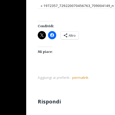
«
1972357_729220070456763_709004149_n
Condividi:
Altro
Mi piace:
Aggiungi ai preferiti :
permalink
.
Rispondi