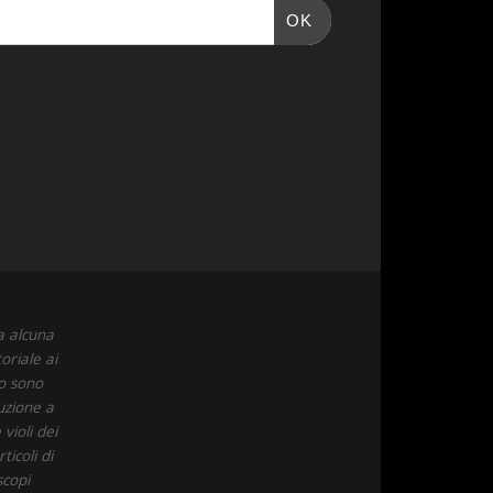
OK
a alcuna
oriale ai
to sono
uzione a
violi dei
icoli di
scopi