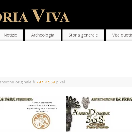
Notizie
Archeologia
Storia generale
Vita quoti
nsione originale è
797 × 559
pixel