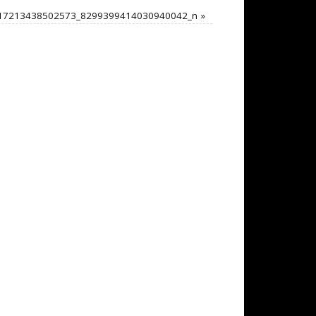
17213438502573_8299399414030940042_n
»