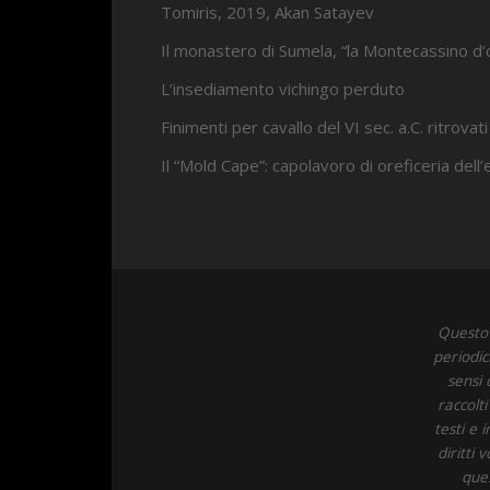
Tomiris, 2019, Akan Satayev
Il monastero di Sumela, “la Montecassino d’
L’insediamento vichingo perduto
Finimenti per cavallo del VI sec. a.C. ritrovati
Il “Mold Cape”: capolavoro di oreficeria dell
Questo 
periodic
sensi 
raccolt
testi e 
diritti
ques