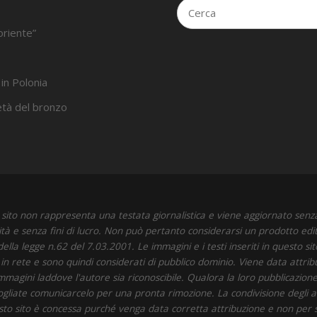
oriente”
 in Polonia
’età del bronzo
sito non rappresenta una testata giornalistica e viene aggiornato senz
ità e senza fini di lucro. Non può pertanto considerarsi un prodotto edit
della legge n.62 del 7.03.2001. Le immagini e i testi inseriti in questo si
i in rete e sono quindi considerati di pubblico dominio. Viene data attrib
immagini laddove l'autore sia riconoscibile. Qualora la loro pubblicazione 
 vogliate comunicarcelo per una pronta rimozione. La condivisione degli art
to sito è concessa purché venga data corretta attribuzione e non per 