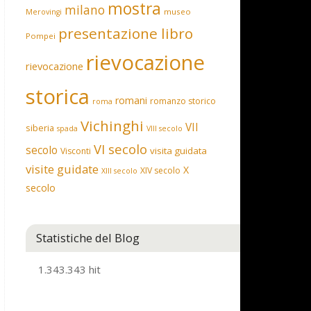
mostra
milano
museo
Merovingi
presentazione libro
Pompei
rievocazione
rievocazione
storica
romani
romanzo storico
roma
Vichinghi
VII
siberia
spada
VIII secolo
VI secolo
secolo
visita guidata
Visconti
visite guidate
X
XIV secolo
XIII secolo
secolo
Statistiche del Blog
1.343.343 hit