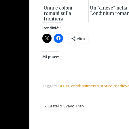
Unni e coloni
Un "cinese" nella
romani sulla
Londinium roma
frontiera
Pannonica del V
Condividi:
secolo
Altro
Mi piace:
Taggato
BOTN
,
combattimento storico medieva
«
Castello Svevo Trani