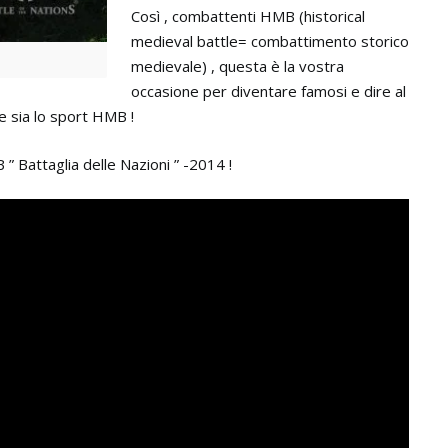
Così , combattenti HMB (historical
medieval battle= combattimento storico
medievale) , questa è la vostra
occasione per diventare famosi e dire al
 sia lo sport HMB !
 Battaglia delle Nazioni ” -2014 !