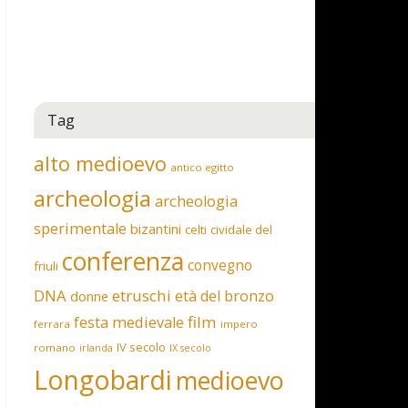
Tag
alto medioevo
antico egitto
archeologia
archeologia
sperimentale
bizantini
celti
cividale del
conferenza
convegno
friuli
DNA
etruschi
età del bronzo
donne
film
festa medievale
ferrara
impero
IV secolo
romano
irlanda
IX secolo
Longobardi
medioevo