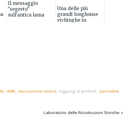
Il messaggio
Una delle più
"segreto"
na
grandi longhouse
sull'antica lama
vichinghe in
Islanda trovata nel
centro di Reykjavík
le
,
HMB
,
rievocazione storica
.
Aggiungi ai preferiti :
permalink
.
Laboratorio delle Ricostruzioni Storiche
»