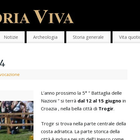
Notizie
Archeologia
Storia generale
Vita quoti
14
vocazione
L’anno prossimo la 5° ” Battaglia delle
Nazioni ” si terrà
dal 12 al 15 giugno
in
Croazia , nella bella città di
Trogir
.
Trogir si trova nella parte centrale della
costa adriatica. La parte storica della
città è inclusa nei siti dell’Unesco come