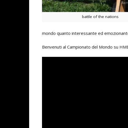
battle of the nations
mondo quanto interessante ed emozionante
Benvenuti al Campionato del Mondo su HMB ”