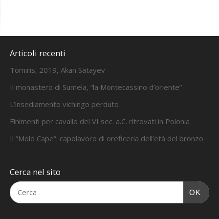
Articoli recenti
Tomiris, 2019, Akan Satayev
Il monastero di Sumela, “la Montecassino d’oriente”
L’insediamento vichingo perduto
Finimenti per cavallo del VI sec. a.C. ritrovati in Polonia
Il “Mold Cape”: capolavoro di oreficeria dell’età del bronzo
Cerca nel sito
OK