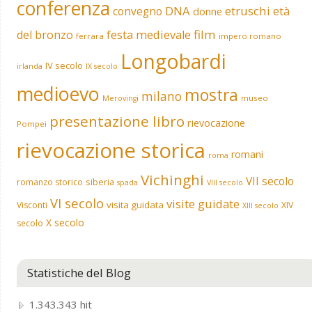
conferenza
DNA
etruschi
convegno
età
donne
film
del bronzo
festa medievale
ferrara
impero romano
Longobardi
IV secolo
irlanda
IX secolo
medioevo
mostra
milano
museo
Merovingi
presentazione libro
rievocazione
Pompei
rievocazione storica
romani
roma
Vichinghi
VII secolo
siberia
romanzo storico
spada
VIII secolo
VI secolo
visite guidate
visita guidata
Visconti
XIV
XIII secolo
X secolo
secolo
Statistiche del Blog
1.343.343 hit