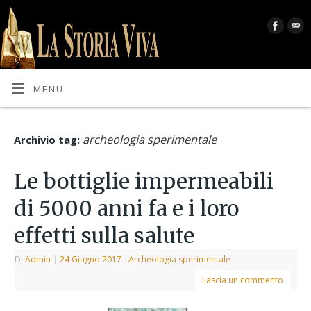
MENU
archeologia sperimentale
Archivio tag:
Le bottiglie impermeabili
di 5000 anni fa e i loro
effetti sulla salute
Di
Admin
|
24 Giugno 2017
|
Archeologia sperimentale
Lascia un commento