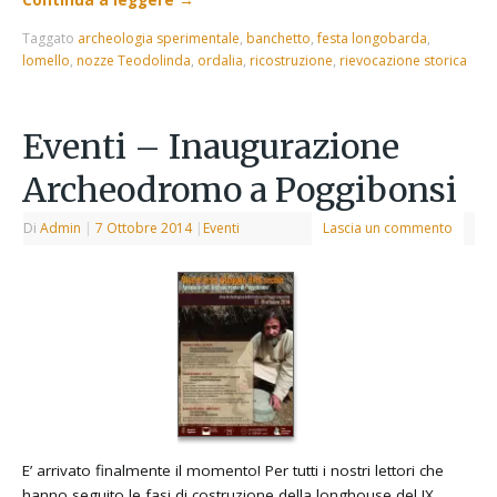
Continua a leggere
→
Taggato
archeologia sperimentale
,
banchetto
,
festa longobarda
,
lomello
,
nozze Teodolinda
,
ordalia
,
ricostruzione
,
rievocazione storica
Eventi – Inaugurazione
Archeodromo a Poggibonsi
Di
Admin
|
7 Ottobre 2014
|
Eventi
Lascia un commento
E’ arrivato finalmente il momento! Per tutti i nostri lettori che
hanno seguito le fasi di costruzione della longhouse del IX