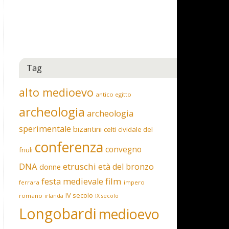
Tag
alto medioevo
antico egitto
archeologia
archeologia
sperimentale
bizantini
celti
cividale del
conferenza
convegno
friuli
DNA
etruschi
età del bronzo
donne
film
festa medievale
ferrara
impero
IV secolo
romano
irlanda
IX secolo
Longobardi
medioevo