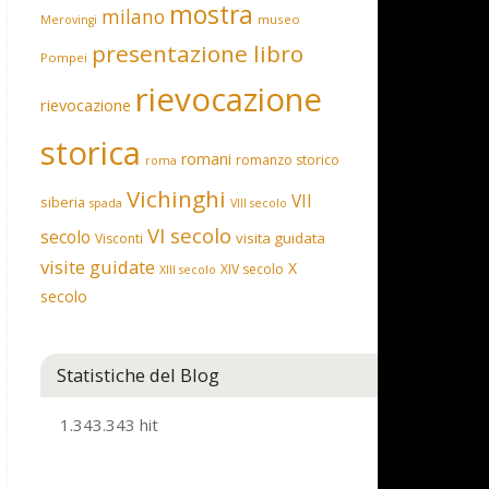
mostra
milano
museo
Merovingi
presentazione libro
Pompei
rievocazione
rievocazione
storica
romani
romanzo storico
roma
Vichinghi
VII
siberia
spada
VIII secolo
VI secolo
secolo
visita guidata
Visconti
visite guidate
X
XIV secolo
XIII secolo
secolo
Statistiche del Blog
1.343.343 hit