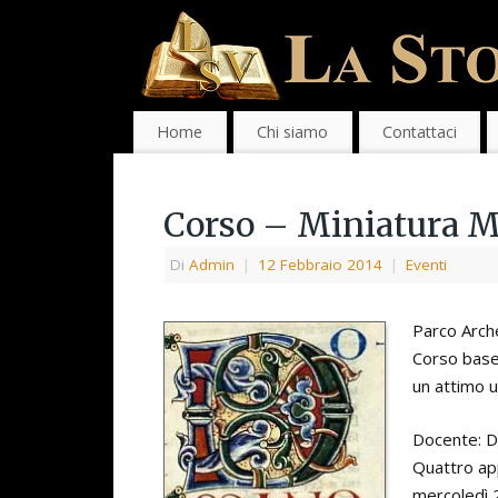
Home
Chi siamo
Contattaci
Corso – Miniatura M
Di
Admin
|
12 Febbraio 2014
|
Eventi
Parco Arch
Corso base 
un attimo u
Docente: D
Quattro ap
mercoledì 