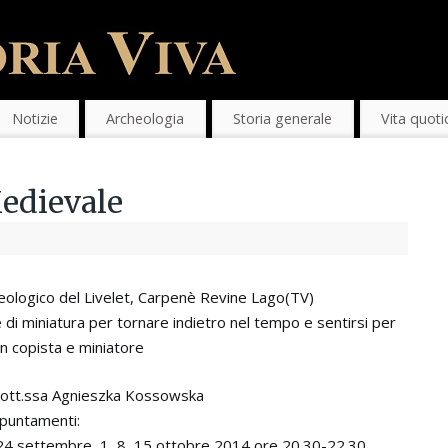
Notizie
Archeologia
Storia generale
Vita quoti
edievale
eologico del Livelet, Carpenè Revine Lago(TV)
di miniatura per tornare indietro nel tempo e sentirsi per
n copista e miniatore
ott.ssa Agnieszka Kossowska
puntamenti:
24 settembre, 1, 8, 15 ottobre 2014 ore 20.30-22.30