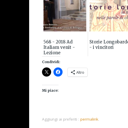
568 - 2018 Ad
Storie Longobard
Italiam venit -
- i vincitori
Lezione
introduttiva alla
Condividi:
lettura dell'Historia
Langobardorum
Altro
Mi piace:
Aggiungi ai preferiti :
permalink
.