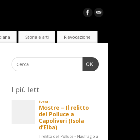
diana
Storia e arti
Rievocazione
OK
I più letti