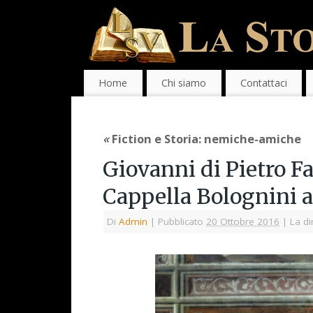
Home
Chi siamo
Contattaci
«
Fiction e Storia: nemiche-amiche
Giovanni di Pietro F
Cappella Bolognini a
Di
Admin
|
Pubblicato
20 Ottobre 2016
|
La di