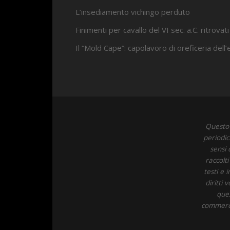
L’insediamento vichingo perduto
Finimenti per cavallo del VI sec. a.C. ritrovati
Il “Mold Cape”: capolavoro di oreficeria dell
Questo 
periodic
sensi 
raccolt
testi e 
diritti
ques
commercia