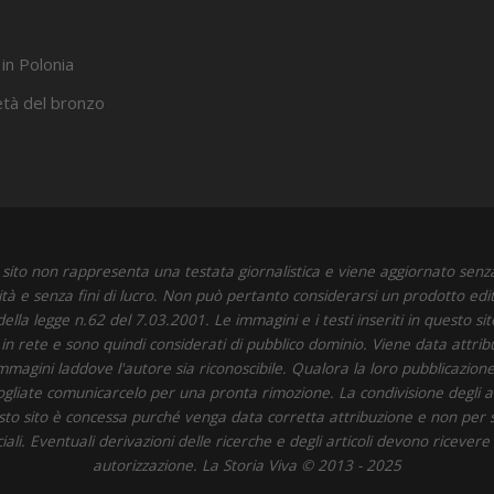
 in Polonia
’età del bronzo
sito non rappresenta una testata giornalistica e viene aggiornato senz
ità e senza fini di lucro. Non può pertanto considerarsi un prodotto edit
della legge n.62 del 7.03.2001. Le immagini e i testi inseriti in questo si
i in rete e sono quindi considerati di pubblico dominio. Viene data attrib
immagini laddove l'autore sia riconoscibile. Qualora la loro pubblicazione 
 vogliate comunicarcelo per una pronta rimozione. La condivisione degli art
to sito è concessa purché venga data corretta attribuzione e non per 
li. Eventuali derivazioni delle ricerche e degli articoli devono ricevere
autorizzazione. La Storia Viva © 2013 - 2025