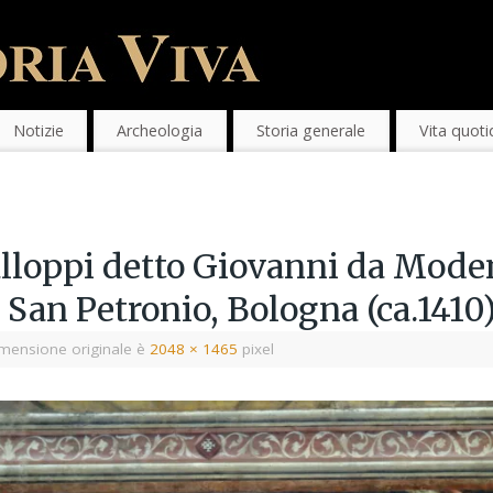
Notizie
Archeologia
Storia generale
Vita quoti
alloppi detto Giovanni da Moden
 San Petronio, Bologna (ca.1410
mensione originale è
2048 × 1465
pixel