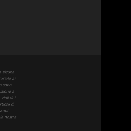
a alcuna
oriale ai
to sono
uzione a
violi dei
icoli di
scopi
 la nostra