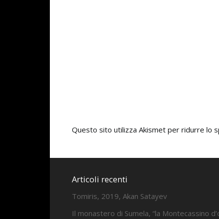
Questo sito utilizza Akismet per ridurre lo
Articoli recenti
Tomiris, 2019, Akan Satayev
Il monastero di Sumela, “la Montecassino d’