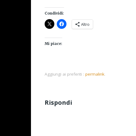
Condividi:
Altro
Mi piace:
Aggiungi ai preferiti :
permalink
.
Rispondi