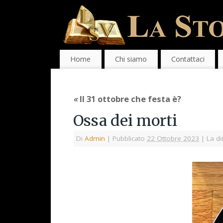
Home
Chi siamo
Contattaci
«
Il 31 ottobre che festa è?
Ossa dei morti
Di
Admin
|
Pubblicato
22 Ottobre 2023
|
La di