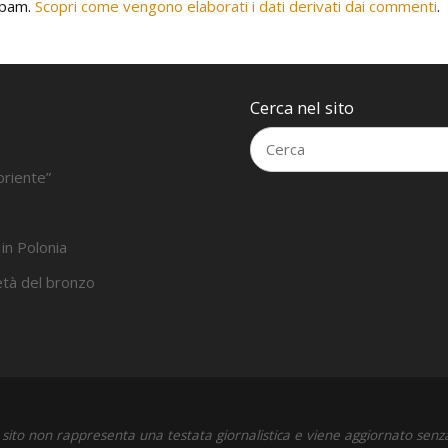
 spam.
Scopri come vengono elaborati i dati derivati dai commenti
.
Cerca nel sito
oriente”
 in Polonia
’età del bronzo
sito non rappresenta una testata giornalistica e viene aggiornato senz