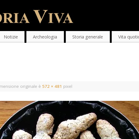
Notizie
Archeologia
Storia generale
Vita quoti
mensione originale è
572 × 481
pixel