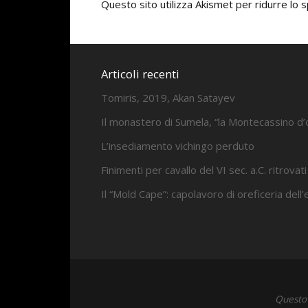
Questo sito utilizza Akismet per ridurre lo
Articoli recenti
Tomiris, 2019, Akan Satayev
Il monastero di Sumela, “la Montecassino d’
L’insediamento vichingo perduto
Finimenti per cavallo del VI sec. a.C. ritrovati
Il “Mold Cape”: capolavoro di oreficeria dell
Questo 