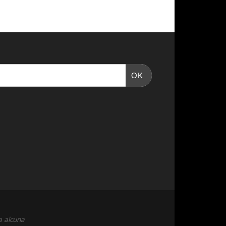
OK
a alcuna