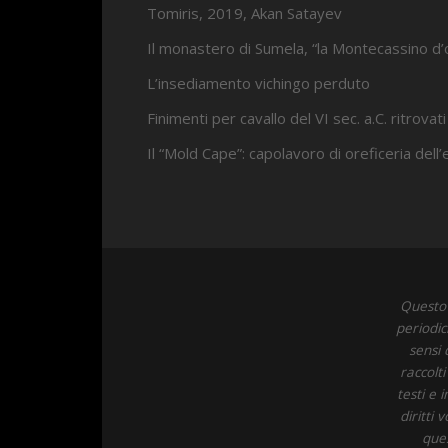
Tomiris, 2019, Akan Satayev
Il monastero di Sumela, “la Montecassino d’
L’insediamento vichingo perduto
Finimenti per cavallo del VI sec. a.C. ritrovati
Il “Mold Cape”: capolavoro di oreficeria dell
Questo 
periodic
sensi 
raccolt
testi e 
diritti
ques