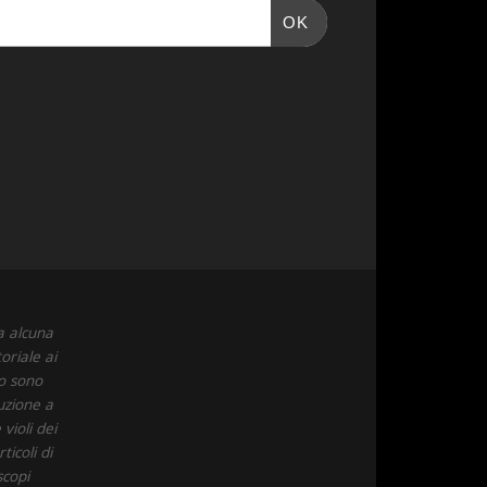
OK
a alcuna
oriale ai
to sono
uzione a
violi dei
icoli di
scopi