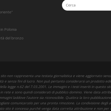
oriente”
 in Polonia
’età del bronzo
sito non rappresenta una testata giornalistica e viene aggiornato senz
ità e senza fini di lucro. Non può pertanto considerarsi un prodotto edit
della legge n.62 del 7.03.2001. Le immagini e i testi inseriti in questo si
i in rete e sono quindi considerati di pubblico dominio. Viene data attrib
immagini laddove l'autore sia riconoscibile. Qualora la loro pubblicazione 
 vogliate comunicarcelo per una pronta rimozione. La condivisione degli art
to sito è concessa purché venga data corretta attribuzione e non per 