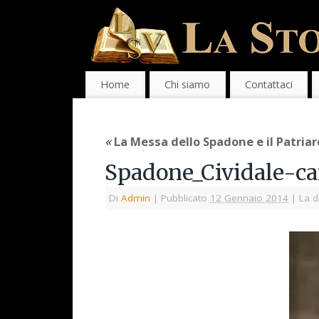
Home
Chi siamo
Contattaci
«
La Messa dello Spadone e il Patriar
Spadone_Cividale-c
Di
Admin
|
Pubblicato
12 Gennaio 2014
|
La d