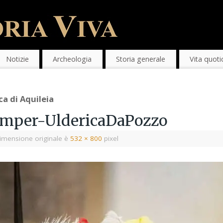
Notizie
Archeologia
Storia generale
Vita quoti
ca di Aquileia
amper-UldericaDaPozzo
imensione originale è
532 × 800
pixel