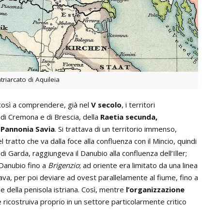
triarcato di Aquileia
così a comprendere, già nel
V secolo
, i territori
 di Cremona e di Brescia, della
Raetia secunda,
a
Pannonia Savia
. Si trattava di un territorio immenso,
 tratto che va dalla foce alla confluenza con il Mincio, quindi
i Garda, raggiungeva il Danubio alla confluenza dell’Iller;
 Danubio fino a
Brigenzio
; ad oriente era limitato da una linea
Sava, per poi deviare ad ovest parallelamente al fiume, fino a
e della penisola istriana. Così, mentre
l’organizzazione
e ricostruiva proprio in un settore particolarmente critico