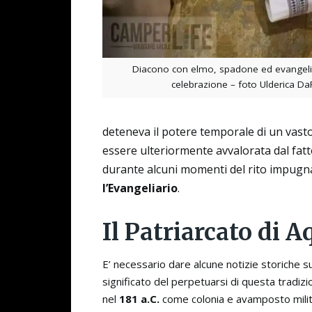
Diacono con elmo, spadone ed evangelia
celebrazione – foto Ulderica D
deteneva il potere temporale di un vasto 
essere ulteriormente avvalorata dal fatt
durante alcuni momenti del rito impugna
l’Evangeliario
.
Il Patriarcato di A
E’ necessario dare alcune notizie storiche s
significato del perpetuarsi di questa tradiz
nel
181 a.C.
come colonia e avamposto militar