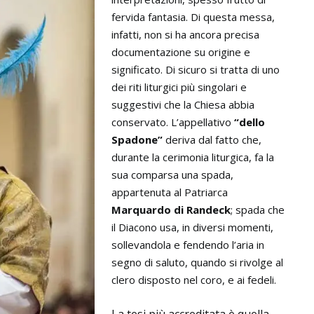
fervida fantasia. Di questa messa,
infatti, non si ha ancora precisa
documentazione su origine e
significato. Di sicuro si tratta di uno
dei riti liturgici più singolari e
suggestivi che la Chiesa abbia
conservato. L’appellativo
“dello
Spadone”
deriva dal fatto che,
durante la cerimonia liturgica, fa la
sua comparsa una spada,
appartenuta al Patriarca
Marquardo di Randeck
; spada che
il Diacono usa, in diversi momenti,
sollevandola e fendendo l’aria in
segno di saluto, quando si rivolge al
clero disposto nel coro, e ai fedeli.
La tesi più accreditata è quella