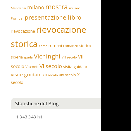
mostra
milano
museo
Merovingi
presentazione libro
Pompei
rievocazione
rievocazione
storica
romani
romanzo storico
roma
Vichinghi
VII
siberia
spada
VIII secolo
VI secolo
secolo
visita guidata
Visconti
visite guidate
X
XIV secolo
XIII secolo
secolo
Statistiche del Blog
1.343.343 hit