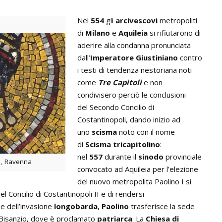
Nel
554
gli
arcivescovi
metropoliti
di
Milano
e
Aquileia
si rifiutarono di
aderire alla condanna pronunciata
dall’
Imperatore Giustiniano
contro
i testi di tendenza nestoriana noti
come
Tre Capitoli
e non
condivisero perciò le conclusioni
del Secondo Concilio di
Costantinopoli, dando inizio ad
uno
scisma
noto con il nome
di
Scisma tricapitolino
:
nel
557
durante il
sinodo
provinciale
e, Ravenna
convocato ad Aquileia per l’elezione
del nuovo metropolita Paolino I si
l Concilio di Costantinopoli II e di rendersi
ne dell’invasione
longobarda
,
Paolino
trasferisce la sede
i Bisanzio, dove è proclamato
patriarca
. La
Chiesa di