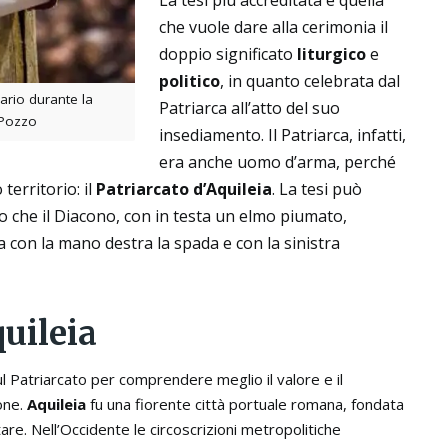
che vuole dare alla cerimonia il
doppio significato
liturgico
e
politico
, in quanto celebrata dal
rio durante la
Patriarca all’atto del suo
aPozzo
insediamento. Il Patriarca, infatti,
era anche uomo d’arma, perché
territorio: il
Patriarcato d’Aquileia
. La tesi può
o che il Diacono, con in testa un elmo piumato,
 con la mano destra la spada e con la sinistra
quileia
ul Patriarcato per comprendere meglio il valore e il
ione.
Aquileia
fu una fiorente città portuale romana, fondata
e. Nell’Occidente le circoscrizioni metropolitiche