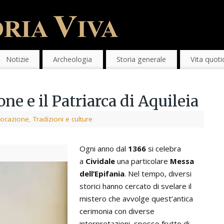
Notizie
Archeologia
Storia generale
Vita quoti
e e il Patriarca di Aquileia
vocazione
,
Tradizioni e culture
Ogni anno dal
1366
si celebra
a
Cividale
una particolare
Messa
dell’Epifania
. Nel tempo, diversi
storici hanno cercato di svelare il
mistero che avvolge quest’antica
cerimonia con diverse
interpretazioni, spesso frutto di