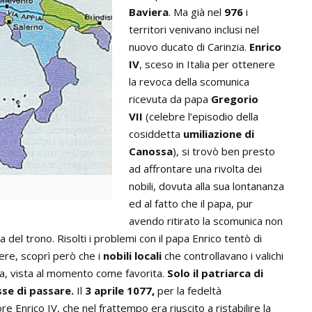
Baviera
. Ma già nel
976
i
territori venivano inclusi nel
nuovo ducato di Carinzia.
Enrico
IV
, sceso in Italia per ottenere
la revoca della scomunica
ricevuta da papa
Gregorio
VII
(celebre l’episodio della
cosiddetta
umiliazione di
Canossa
), si trovò ben presto
ad affrontare una rivolta dei
nobili, dovuta alla sua lontananza
i
ed al fatto che il papa, pur
avendo ritirato la scomunica non
 del trono. Risolti i problemi con il papa Enrico tentò di
otere, scoprì però che i
nobili locali
che controllavano i valichi
sca, vista al momento come favorita.
Solo il patriarca di
sse di passare.
Il
3 aprile 1077
,
per la fedeltà
e Enrico IV, che nel frattempo era riuscito a ristabilire la