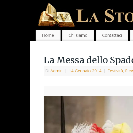
Home
Chi siamo
Contattaci
La Messa dello Spadon
Di
Admin
|
14 Gennaio 2014
|
Festività
,
Rie