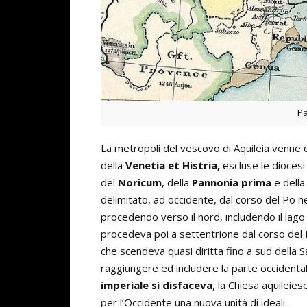
Pa
La metropoli del vescovo di Aquileia venne 
della
Venetia et Histria,
escluse le diocesi
del
Noricum
, della
Pannonia prima
e dell
delimitato, ad occidente, dal corso del Po nel
procedendo verso il nord, includendo il lago d
procedeva poi a settentrione dal corso del
che scendeva quasi diritta fino a sud della 
raggiungere ed includere la parte occidental
imperiale si disfaceva
, la Chiesa aquileies
per l’Occidente una nuova unità di ideali.