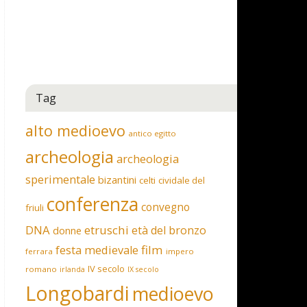
Tag
alto medioevo
antico egitto
archeologia
archeologia
sperimentale
bizantini
celti
cividale del
conferenza
convegno
friuli
DNA
etruschi
età del bronzo
donne
film
festa medievale
ferrara
impero
IV secolo
romano
irlanda
IX secolo
Longobardi
medioevo