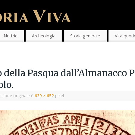
Notizie
Archeologia
Storia generale
Vita quoti
lo della Pasqua dall’Almanacco P
olo.
sione originale è
639 × 652
pixel