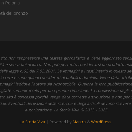
 in Polonia
’età del bronzo
sito non rappresenta una testata giornalistica e viene aggiornato senz
ità e senza fini di lucro. Non può pertanto considerarsi un prodotto edit
della legge n.62 del 7.03.2001. Le immagini e i testi inseriti in questo si
i in rete e sono quindi considerati di pubblico dominio. Viene data attrib
immagini laddove l'autore sia riconoscibile. Qualora la loro pubblicazione 
 vogliate comunicarcelo per una pronta rimozione. La condivisione degli art
to sito è concessa purché venga data corretta attribuzione e non per 
li. Eventuali derivazioni delle ricerche e degli articoli devono ricevere
autorizzazione. La Storia Viva © 2013 - 2025
La Storia Viva
| Powered by
Mantra
&
WordPress.