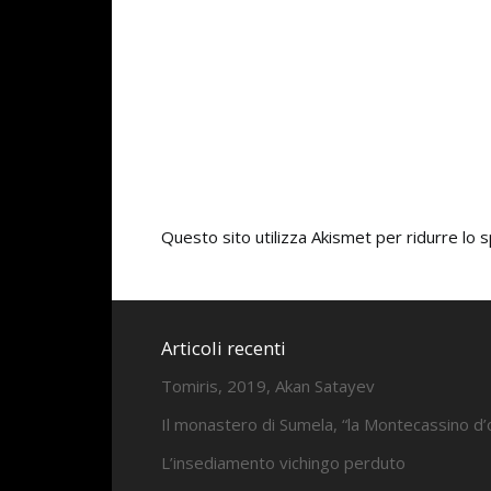
Questo sito utilizza Akismet per ridurre lo
Articoli recenti
Tomiris, 2019, Akan Satayev
Il monastero di Sumela, “la Montecassino d’
L’insediamento vichingo perduto