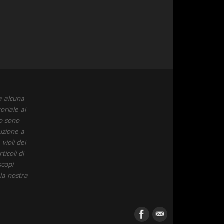
a alcuna
oriale ai
to sono
uzione a
violi dei
icoli di
scopi
 la nostra