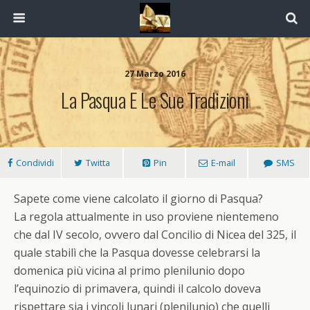
27 Marzo 2016
La Pasqua E Le Sue Tradizioni
Condividi
Twitta
Pin
E-mail
SMS
Sapete come viene calcolato il giorno di
Pasqua
?
La regola attualmente in uso proviene nientemeno
che dal IV secolo, ovvero dal Concilio di Nicea del 325, il
quale stabilì che la
Pasqua
dovesse celebrarsi la
domenica più vicina al primo plenilunio dopo
l’equinozio di primavera, quindi il calcolo doveva
rispettare sia i vincoli lunari (plenilunio) che quelli