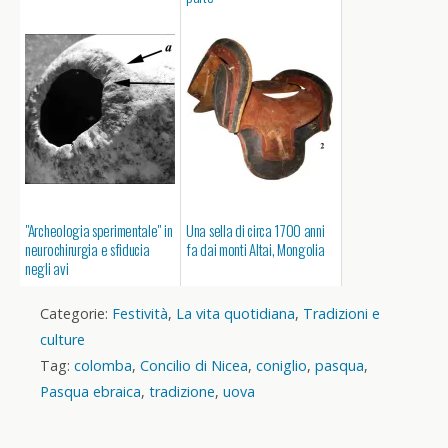
"Archeologia sperimentale" in
Una sella di circa 1700 anni
neurochirurgia e sfiducia
fa dai monti Altai, Mongolia
negli avi
Categorie:
Festività
,
La vita quotidiana
,
Tradizioni e
culture
Tag:
colomba
,
Concilio di Nicea
,
coniglio
,
pasqua
,
Pasqua ebraica
,
tradizione
,
uova