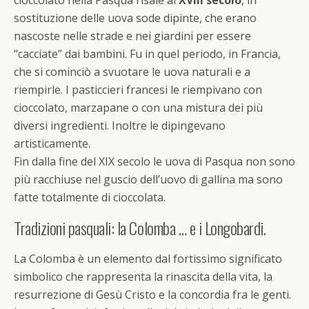
cioccolato nella
Pasqua
risale al
XVIII secolo
, in
sostituzione delle uova sode dipinte, che erano
nascoste nelle strade e nei giardini per essere
“cacciate” dai bambini. Fu in quel periodo, in Francia,
che si cominciò a svuotare le uova naturali e a
riempirle. I pasticcieri francesi le riempivano con
cioccolato, marzapane o con una mistura dei più
diversi ingredienti. Inoltre le dipingevano
artisticamente.
Fin dalla fine del XIX secolo le uova di
Pasqua
non sono
più racchiuse nel guscio dell’uovo di gallina ma sono
fatte totalmente di cioccolata.
Tradizioni pasquali: la
Colomba
… e i Longobardi.
La
Colomba
è un elemento dal fortissimo significato
simbolico che rappresenta la rinascita della vita, la
resurrezione di Gesù Cristo e la concordia fra le genti.