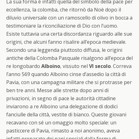
La sua forma è infatti quella del simbolo della pace per
eccellenza, la
colomba
, che ritornò da Noè dopo il
diluvio universale con un ramoscello di olivo in bocca a
testimoniare la riconciliazione di Dio con l’uomo.
Esiste tuttavia una certa discordanza riguardo al
le sue
origini, che alcuni fanno risalire all’epoca medievale.
Secondo una leggenda piuttosto diffusa, le origini
antiche della
Colomba
Pasquale risalgono all’epoca del
re longobardo
Alboino
, vissuto nel
VI secolo
. Correva
l’anno 569 quando Alboino cinse d’assedio la città di
Pavia, con una campagna militare che si protrasse per
ben tre anni. Messe alle strette dopo anni di
privazioni, in segno di pace le autorità cittadine
inviarono a re Alboino una delegazione di dodici
fanciulle della città, vestite di bianco. Queste giovani
recavano con sé un omaggio molto speciale: un
pasticcere di Pavia, rimasto a noi anonimo, aveva
infatti preparato dei pani speciali dalla forma di