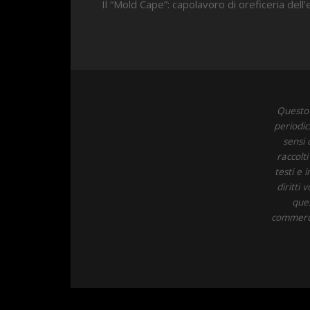
Il “Mold Cape”: capolavoro di oreficeria dell
Questo 
periodic
sensi 
raccolt
testi e 
diritti
ques
commercia