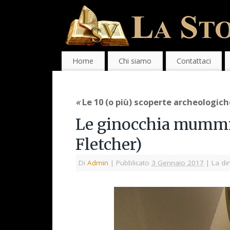
Home
Chi siamo
Contattaci
«
Le 10 (o più) scoperte archeologich
Le ginocchia mummifi
Fletcher)
Di
Admin
|
Pubblicato
3 Gennaio 2017
|
La di