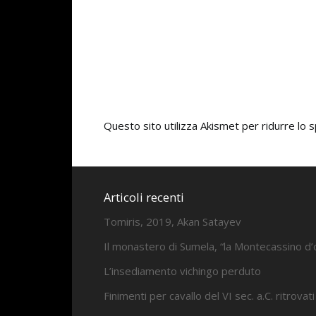
Questo sito utilizza Akismet per ridurre lo
Articoli recenti
Tomiris, 2019, Akan Satayev
Il monastero di Sumela, “la Montecassino d’
L’insediamento vichingo perduto
Finimenti per cavallo del VI sec. a.C. ritrovati