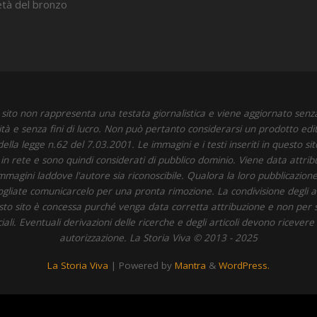
’età del bronzo
sito non rappresenta una testata giornalistica e viene aggiornato senz
ità e senza fini di lucro. Non può pertanto considerarsi un prodotto edit
della legge n.62 del 7.03.2001. Le immagini e i testi inseriti in questo si
i in rete e sono quindi considerati di pubblico dominio. Viene data attrib
immagini laddove l'autore sia riconoscibile. Qualora la loro pubblicazione 
 vogliate comunicarcelo per una pronta rimozione. La condivisione degli art
to sito è concessa purché venga data corretta attribuzione e non per 
li. Eventuali derivazioni delle ricerche e degli articoli devono ricevere
autorizzazione. La Storia Viva © 2013 - 2025
La Storia Viva
| Powered by
Mantra
&
WordPress.