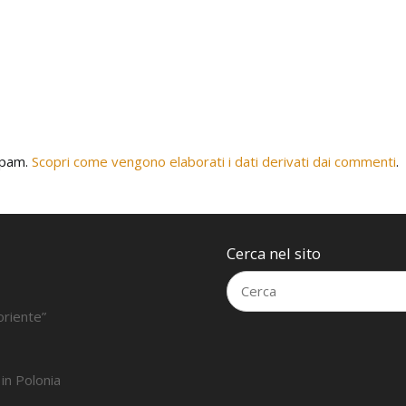
 spam.
Scopri come vengono elaborati i dati derivati dai commenti
.
Cerca nel sito
oriente”
 in Polonia