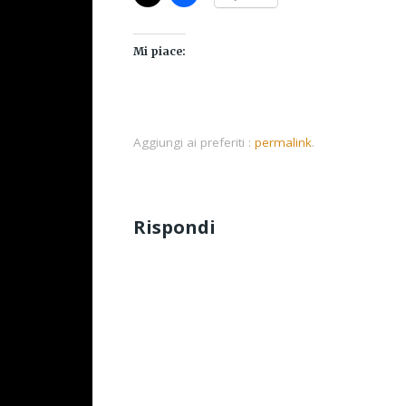
Mi piace:
Aggiungi ai preferiti :
permalink
.
Rispondi