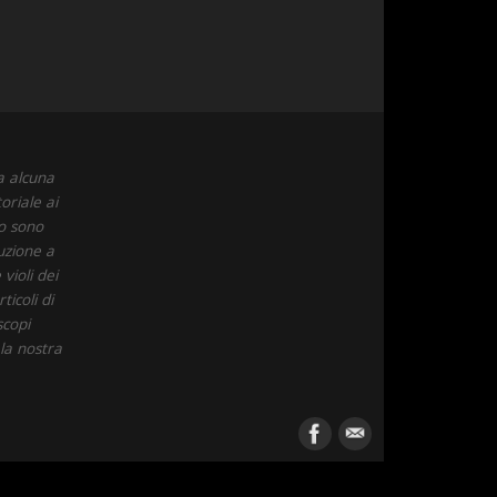
a alcuna
oriale ai
to sono
uzione a
violi dei
icoli di
scopi
 la nostra