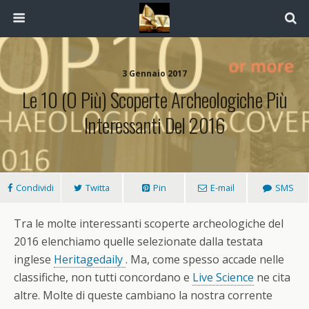
3 Gennaio 2017
Le 10 (o Più) Scoperte Archeologiche Più
Interessanti Del 2016
Condividi
Twitta
Pin
E-mail
SMS
Tra le molte interessanti scoperte archeologiche del
2016 elenchiamo quelle selezionate dalla testata
inglese
Heritagedaily
. Ma, come spesso accade nelle
classifiche, non tutti concordano e
Live Science
ne cita
altre. Molte di queste cambiano la nostra corrente