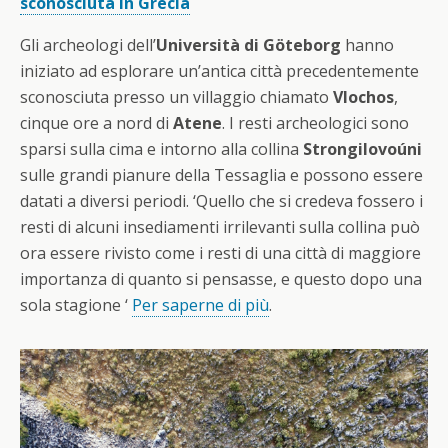
sconosciuta in Grecia
Gli archeologi dell’
Università di Göteborg
hanno
iniziato ad esplorare un’antica città precedentemente
sconosciuta presso un villaggio chiamato
Vlochos
,
cinque ore a nord di
Atene
. I resti archeologici sono
sparsi sulla cima e intorno alla collina
Strongilovoúni
sulle grandi pianure della Tessaglia e possono essere
datati a diversi periodi. ‘Quello che si credeva fossero i
resti di alcuni insediamenti irrilevanti sulla collina può
ora essere rivisto come i resti di una città di maggiore
importanza di quanto si pensasse, e questo dopo una
sola stagione ‘
Per saperne di più
.