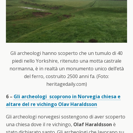
Gli archeologi hanno scoperto che un tumulo di 40
piedi nello Yorkshire, ritenuto una motta castrale
normanna, è in realtà un monumento unico dell’età
del ferro, costruito 2500 anni fa. (Foto:
heritagedaily.com)
6 –
Gli archeologi scoprono in Norvegia chiesa e
altare del re vichingo Olav Haraldsson
Gli archeologi norvegesi sostengono di aver scoperto
una chiesa dove il re vichingo,
Olaf Haraldsson
è
stato dichiarato santo. Gli archeologi che lavorano su