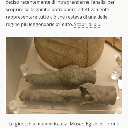
deciso recentemente di intraprenderne l’analisi per
scoprire se le gambe potrebbero effettivamente
rappresentare tutto ciò che restava di una delle
regine più leggendarie d’Egitto.
Scopri di più
.
Le ginocchia mummificate al Museo Egizio di Torino