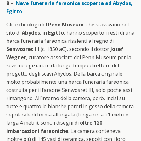
8 –
Nave funeraria faraonica scoperta ad Abydos,
Egitto
Gli archeologi del
Penn Museum
che scavavano nel
sito di
Abydos
, in
Egitto
, hanno scoperto i resti di una
barca funeraria faraonica risalenti al regno di
Senwosret III
(c. 1850 aC), secondo il dottor
Josef
Wegner
, curatore associato del Penn Museum per la
sezione egiziana e da lungo tempo direttore del
progetto degli scavi Abydos. Della barca originale,
molto probabilmente una barca funeraria faraonica
costruita per il faraone Senwosret III, solo poche assi
rimangono. All’interno della camera, però, incisi su
tutte e quattro le bianche pareti in gesso della camera
sepolcrale di forma allungata (lunga circa 21 metri e
larga 4 metri), sono i disegni di
oltre 120
imbarcazioni faraoniche
. La camera conteneva
inoltre più di 145 vasi di ceramica, sepolti con i loro