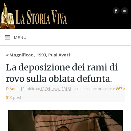
MENU
«
Magnificat , 1993, Pupi Avati
La deposizione dei rami di
rovo sulla oblata defunta.
Di
Admin
|
Pubblicato
12 Febbraio 2016
|
La dimensione originale è
867 ×
510
pixel