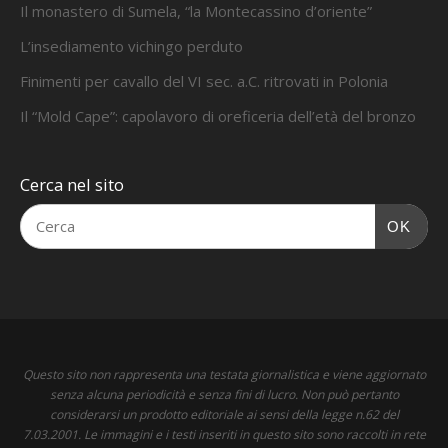
Il monastero di Sumela, “la Montecassino d’oriente”
L’insediamento vichingo perduto
Finimenti per cavallo del VI sec. a.C. ritrovati in Polonia
Il “Mold Cape”: capolavoro di oreficeria dell’età del bronzo
Cerca nel sito
OK
Questo sito non rappresenta una testata giornalistica e viene aggiornato
senza alcuna periodicità e senza fini di lucro. Non può pertanto
considerarsi un prodotto editoriale ai sensi della legge n.62 del
7.03.2001. Le immagini e i testi inseriti in questo sito sono raccolti in rete