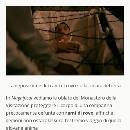
La deposizione dei rami di rovo sulla oblata defunta.
In
Magnificat
vediamo le oblate del Monastero della
Visitazione proteggere il corpo di una compagna
precocemente defunta con
rami di rovo
, affinché i
demoni non ostacolassero l’estremo viaggio di quella
giovane anima.