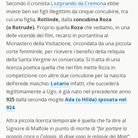
Secondo il cronista
Liutprando da Cremona
ebbe
invece ben sei figli illegittimi da cinque concubine, tra
cui una figlia,
Rotlinde,
dalla
concubina Roza
(o Rotrude).
Proprio quella
Roza
che vediamo, in una
delle vicende del film, recarsi in portantina al
Monastero della Visitazione, circondata da una piccola
corte femminile, per ricevere i benefici della reliquia
della Santa Vergine ivi conservata. Si tratta di una
licenza poetica quella che nel film mette Roza in
competizione con altre due concubine per la nascita
dell’erede maschio.
Lotario
infatti, che succederà
legittimamente a Ugo, è già nato nel precedente anno
925
dalla seconda moglie
Ada (o Hilda) sposata nel
924
.
Altra piccola licenza temporale è quella che fa dire al
Signore di Malfole in punto di morte di
“far portare la
propria croce a Colonia, là dove sono le reliquie dei Magi”
.