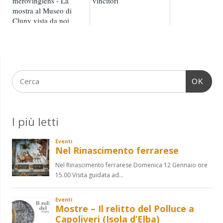
mérovingiens - La
vincitori
mostra al Museo di
Cluny vista da noi
OK
I più letti