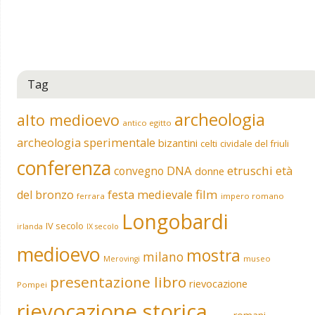
Tag
archeologia
alto medioevo
antico egitto
archeologia sperimentale
bizantini
celti
cividale del friuli
conferenza
DNA
etruschi
convegno
età
donne
film
del bronzo
festa medievale
ferrara
impero romano
Longobardi
IV secolo
irlanda
IX secolo
medioevo
mostra
milano
museo
Merovingi
presentazione libro
rievocazione
Pompei
rievocazione storica