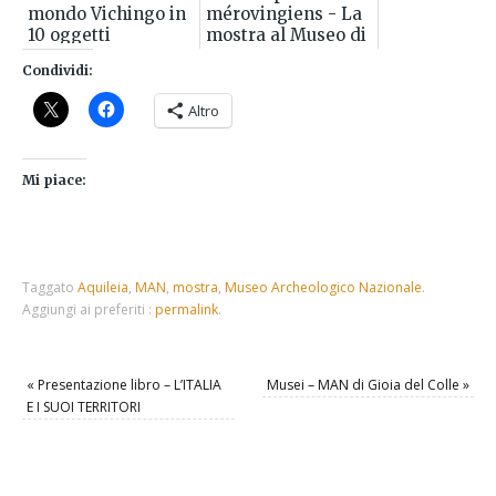
mondo Vichingo in
mérovingiens - La
10 oggetti
mostra al Museo di
straordinari
Cluny vista da noi
Condividi:
Altro
Mi piace:
Taggato
Aquileia
,
MAN
,
mostra
,
Museo Archeologico Nazionale
.
Aggiungi ai preferiti :
permalink
.
«
Presentazione libro – L’ITALIA
Musei – MAN di Gioia del Colle
»
E I SUOI TERRITORI