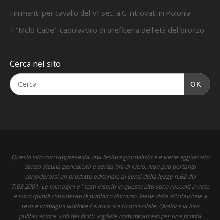
Finimenti per cavallo del VI sec. a.C. ritrovati in Polonia
Il “Mold Cape”: capolavoro di oreficeria dell’età del bronzo
Cerca nel sito
OK
Questo sito non rappresenta una testata giornalistica e viene aggiornato
senza alcuna periodicità e senza fini di lucro. Non può pertanto
considerarsi un prodotto editoriale ai sensi della legge n.62 del
7.03.2001. Le immagini e i testi inseriti in questo sito sono raccolti in rete
e sono quindi considerati di pubblico dominio. Viene data attribuzione a
testi e immagini laddove l'autore sia riconoscibile. Qualora la loro
pubblicazione violi dei diritti vogliate comunicarcelo per una pronta