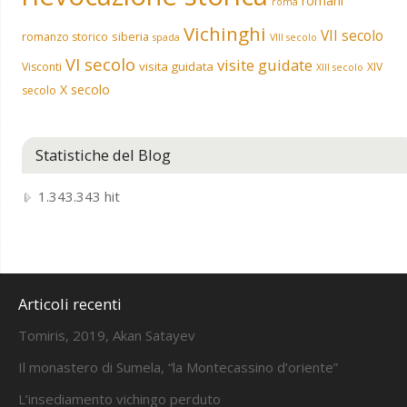
romani
roma
Vichinghi
VII secolo
siberia
romanzo storico
spada
VIII secolo
VI secolo
visite guidate
visita guidata
Visconti
XIV
XIII secolo
X secolo
secolo
Statistiche del Blog
1.343.343 hit
Articoli recenti
Tomiris, 2019, Akan Satayev
Il monastero di Sumela, “la Montecassino d’oriente”
L’insediamento vichingo perduto