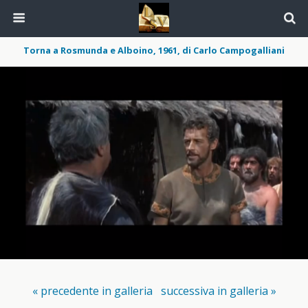
Torna a Rosmunda e Alboino, 1961, di Carlo Campogalliani
« precedente in galleria
successiva in galleria »