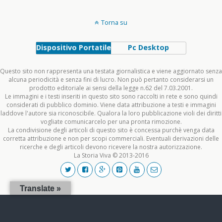
Torna su
Dispositivo Portatile
Pc Desktop
Questo sito non rappresenta una testata giornalistica e viene aggiornato senza
alcuna periodicità e senza fini di lucro. Non può pertanto considerarsi un
prodotto editoriale ai sensi della legge n.62 del 7.03.2001.
Le immagini e i testi inseriti in questo sito sono raccolti in rete e sono quindi
considerati di pubblico dominio. Viene data attribuzione a testi e immagini
laddove l'autore sia riconoscibile. Qualora la loro pubblicazione violi dei diritti
vogliate comunicarcelo per una pronta rimozione.
La condivisione degli articoli di questo sito è concessa purchè venga data
corretta attribuzione e non per scopi commerciali. Eventuali derivazioni delle
ricerche e degli articoli devono ricevere la nostra autorizzazione.
La Storia Viva © 2013-2016
Translate »