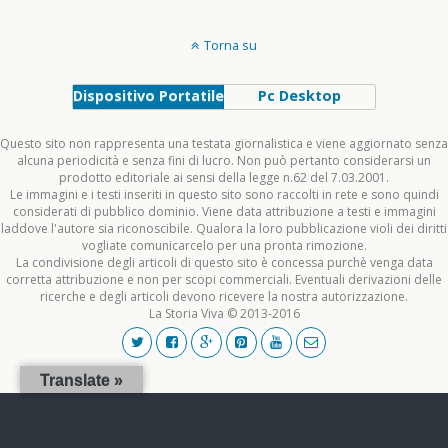
Torna su
Dispositivo Portatile
Pc Desktop
Questo sito non rappresenta una testata giornalistica e viene aggiornato senza
alcuna periodicità e senza fini di lucro. Non può pertanto considerarsi un
prodotto editoriale ai sensi della legge n.62 del 7.03.2001.
Le immagini e i testi inseriti in questo sito sono raccolti in rete e sono quindi
considerati di pubblico dominio. Viene data attribuzione a testi e immagini
laddove l'autore sia riconoscibile. Qualora la loro pubblicazione violi dei diritti
vogliate comunicarcelo per una pronta rimozione.
La condivisione degli articoli di questo sito è concessa purchè venga data
corretta attribuzione e non per scopi commerciali. Eventuali derivazioni delle
ricerche e degli articoli devono ricevere la nostra autorizzazione.
La Storia Viva © 2013-2016
Translate »