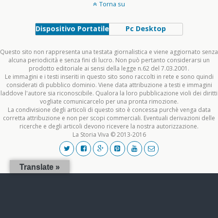
Torna su
Dispositivo Portatile
Pc Desktop
Questo sito non rappresenta una testata giornalistica e viene aggiornato senza
alcuna periodicità e senza fini di lucro. Non può pertanto considerarsi un
prodotto editoriale ai sensi della legge n.62 del 7.03.2001.
Le immagini e i testi inseriti in questo sito sono raccolti in rete e sono quindi
considerati di pubblico dominio. Viene data attribuzione a testi e immagini
laddove l'autore sia riconoscibile. Qualora la loro pubblicazione violi dei diritti
vogliate comunicarcelo per una pronta rimozione.
La condivisione degli articoli di questo sito è concessa purchè venga data
corretta attribuzione e non per scopi commerciali. Eventuali derivazioni delle
ricerche e degli articoli devono ricevere la nostra autorizzazione.
La Storia Viva © 2013-2016
Translate »