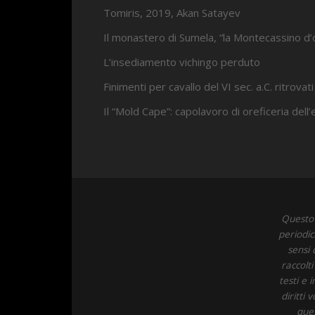
Tomiris, 2019, Akan Satayev
Il monastero di Sumela, “la Montecassino d’
L’insediamento vichingo perduto
Finimenti per cavallo del VI sec. a.C. ritrovati
Il “Mold Cape”: capolavoro di oreficeria dell
Questo 
periodic
sensi 
raccolt
testi e 
diritti
ques