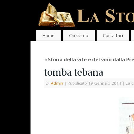
Home
Chi siamo
Contattaci
«
Storia della vite e del vino dalla P
tomba tebana
Di
Admin
|
Pubblicato
19 Gennaio 2014
|
La d