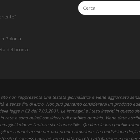
oriente”
 in Polonia
’età del bronzo
sito non rappresenta una testata giornalistica e viene aggiornato senz
ità e senza fini di lucro. Non può pertanto considerarsi un prodotto edit
della legge n.62 del 7.03.2001. Le immagini e i testi inseriti in questo si
i in rete e sono quindi considerati di pubblico dominio. Viene data attrib
immagini laddove l'autore sia riconoscibile. Qualora la loro pubblicazione 
 vogliate comunicarcelo per una pronta rimozione. La condivisione degli art
to sito è concessa purché venga data corretta attribuzione e non per 