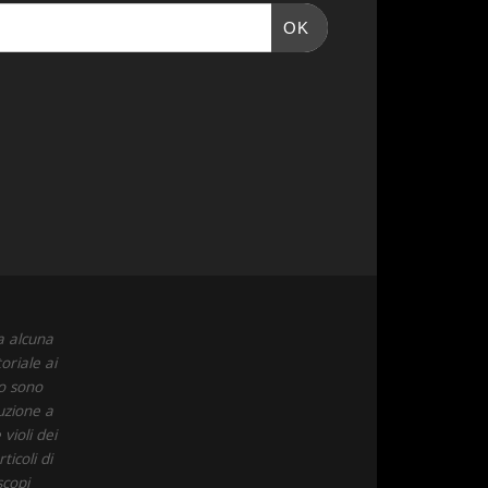
OK
a alcuna
oriale ai
to sono
uzione a
violi dei
icoli di
scopi