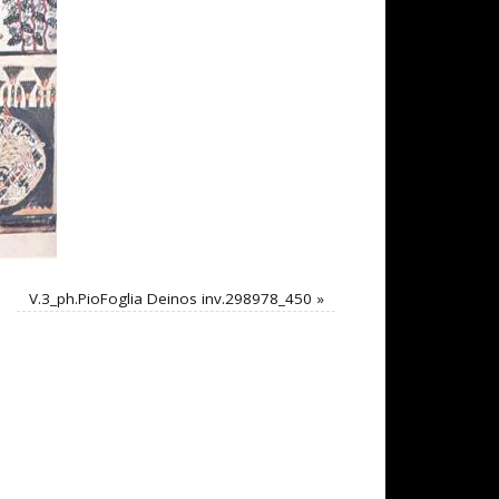
V.3_ph.PioFoglia Deinos inv.298978_450
»