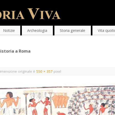
Notizie
Archeologia
Storia generale
Vita quoti
reistoria a Roma
imensione originale è
550 × 357
pixel