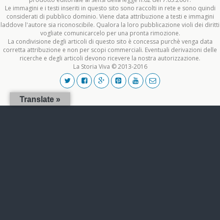
Le immagini e i testi inseriti in questo sito sono raccolti in rete e sono quindi
considerati di pubblico dominio. Viene data attribuzione a testi e immagini
laddove l'autore sia riconoscibile. Qualora la loro pubblicazione violi dei diritti
vogliate comunicarcelo per una pronta rimozione.
La condivisione degli articoli di questo sito è concessa purchè venga data
corretta attribuzione e non per scopi commerciali. Eventuali derivazioni delle
ricerche e degli articoli devono ricevere la nostra autorizzazione.
La Storia Viva © 2013-2016
Translate »