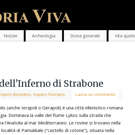
Notizie
Archeologia
Storia generale
Vita quoti
 dell’Inferno di Strabone
Impero Bizantino
,
Impero Romano
Lascia un commento
lis (anche Ierapoli o Gerapoli) è una città ellenistico-romana
rigia. Dominava la valle del fiume Lykos sulla strada che
va l’Anatolia al mar Mediterraneo. Le rovine si trovano nella
località di Pamukkale (“castello di cotone”), situata nella