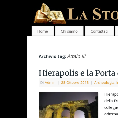
Home
Chi siamo
Contattaci
Attalo III
Archivio tag:
Hierapolis e la Porta
Di
Admin
|
28 Ottobre 2013
|
Archeologia
,
Hierapo
della F
collega
odierna 