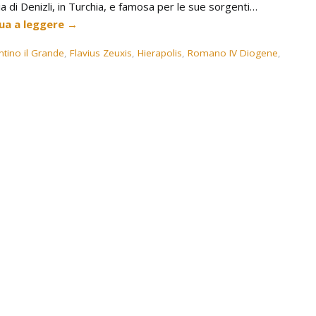
ia di Denizli, in Turchia, e famosa per le sue sorgenti…
ua a leggere
→
tino il Grande
,
Flavius Zeuxis
,
Hierapolis
,
Romano IV Diogene
,