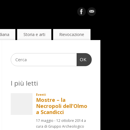
diana
Storia e arti
Rievocazione
OK
I più letti