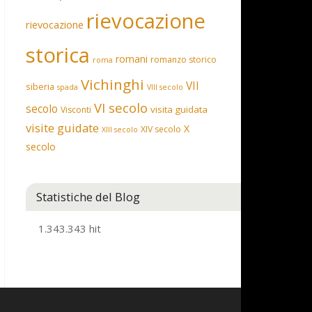
rievocazione
rievocazione
storica
romani
romanzo storico
roma
Vichinghi
VII
siberia
spada
VIII secolo
VI secolo
secolo
visita guidata
Visconti
visite guidate
X
XIV secolo
XIII secolo
secolo
Statistiche del Blog
1.343.343 hit