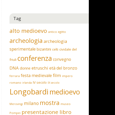
Tag
alto medioevo
antico egitto
archeologia
archeologia
sperimentale
bizantini
celti
cividale del
conferenza
convegno
friuli
DNA
etruschi
età del bronzo
donne
film
festa medievale
ferrara
impero
IV secolo
romano
irlanda
IX secolo
Longobardi
medioevo
mostra
milano
museo
Merovingi
presentazione libro
Pompei