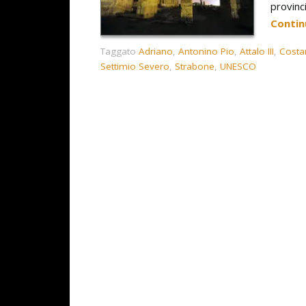
provinc
Contin
Taggato
Adriano
,
Antonino Pio
,
Attalo III
,
Costan
Settimio Severo
,
Strabone
,
UNESCO